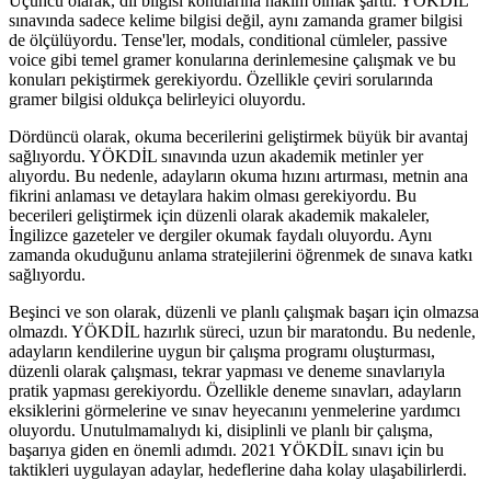
Üçüncü olarak, dil bilgisi konularına hakim olmak şarttı. YÖKDİL
sınavında sadece kelime bilgisi değil, aynı zamanda gramer bilgisi
de ölçülüyordu. Tense'ler, modals, conditional cümleler, passive
voice gibi temel gramer konularına derinlemesine çalışmak ve bu
konuları pekiştirmek gerekiyordu. Özellikle çeviri sorularında
gramer bilgisi oldukça belirleyici oluyordu.
Dördüncü olarak, okuma becerilerini geliştirmek büyük bir avantaj
sağlıyordu. YÖKDİL sınavında uzun akademik metinler yer
alıyordu. Bu nedenle, adayların okuma hızını artırması, metnin ana
fikrini anlaması ve detaylara hakim olması gerekiyordu. Bu
becerileri geliştirmek için düzenli olarak akademik makaleler,
İngilizce gazeteler ve dergiler okumak faydalı oluyordu. Aynı
zamanda okuduğunu anlama stratejilerini öğrenmek de sınava katkı
sağlıyordu.
Beşinci ve son olarak, düzenli ve planlı çalışmak başarı için olmazsa
olmazdı. YÖKDİL hazırlık süreci, uzun bir maratondu. Bu nedenle,
adayların kendilerine uygun bir çalışma programı oluşturması,
düzenli olarak çalışması, tekrar yapması ve deneme sınavlarıyla
pratik yapması gerekiyordu. Özellikle deneme sınavları, adayların
eksiklerini görmelerine ve sınav heyecanını yenmelerine yardımcı
oluyordu. Unutulmamalıydı ki, disiplinli ve planlı bir çalışma,
başarıya giden en önemli adımdı. 2021 YÖKDİL sınavı için bu
taktikleri uygulayan adaylar, hedeflerine daha kolay ulaşabilirlerdi.