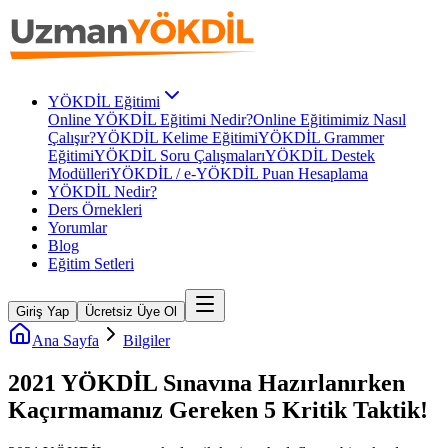
YÖKDİL Eğitimi
Online YÖKDİL Eğitimi Nedir?
Online Eğitimimiz Nasıl
Çalışır?
YÖKDİL Kelime Eğitimi
YÖKDİL Grammer
Eğitimi
YÖKDİL Soru Çalışmaları
YÖKDİL Destek
Modülleri
YÖKDİL / e-YÖKDİL Puan Hesaplama
YÖKDİL Nedir?
Ders Örnekleri
Yorumlar
Blog
Eğitim Setleri
Giriş Yap
Ücretsiz Üye Ol
Ana Sayfa
Bilgiler
2021 YÖKDİL Sınavına Hazırlanırken
Kaçırmamanız Gereken 5 Kritik Taktik!