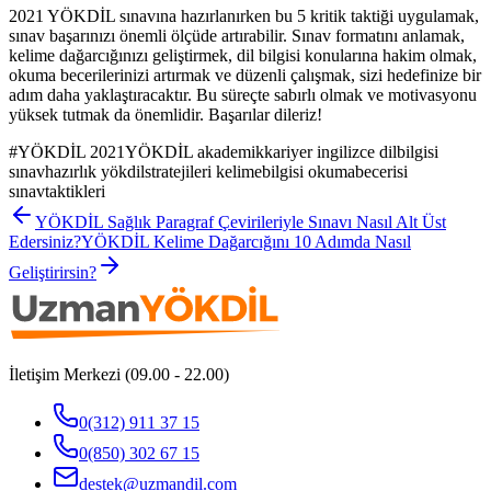
2021 YÖKDİL sınavına hazırlanırken bu 5 kritik taktiği uygulamak,
sınav başarınızı önemli ölçüde artırabilir. Sınav formatını anlamak,
kelime dağarcığınızı geliştirmek, dil bilgisi konularına hakim olmak,
okuma becerilerinizi artırmak ve düzenli çalışmak, sizi hedefinize bir
adım daha yaklaştıracaktır. Bu süreçte sabırlı olmak ve motivasyonu
yüksek tutmak da önemlidir. Başarılar dileriz!
#
YÖKDİL 2021YÖKDİL akademikkariyer ingilizce dilbilgisi
sınavhazırlık yökdilstratejileri kelimebilgisi okumabecerisi
sınavtaktikleri
YÖKDİL Sağlık Paragraf Çevirileriyle Sınavı Nasıl Alt Üst
Edersiniz?
YÖKDİL Kelime Dağarcığını 10 Adımda Nasıl
Geliştirirsin?
İletişim Merkezi (09.00 - 22.00)
0(312) 911 37 15
0(850) 302 67 15
destek@uzmandil.com