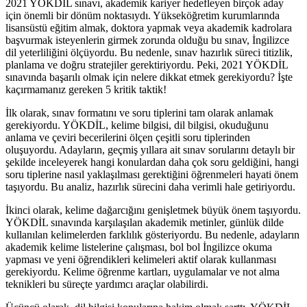
2021 YÖKDİL sınavı, akademik kariyer hedefleyen birçok aday
için önemli bir dönüm noktasıydı. Yükseköğretim kurumlarında
lisansüstü eğitim almak, doktora yapmak veya akademik kadrolara
başvurmak isteyenlerin girmek zorunda olduğu bu sınav, İngilizce
dil yeterliliğini ölçüyordu. Bu nedenle, sınav hazırlık süreci titizlik,
planlama ve doğru stratejiler gerektiriyordu. Peki, 2021 YÖKDİL
sınavında başarılı olmak için nelere dikkat etmek gerekiyordu? İşte
kaçırmamanız gereken 5 kritik taktik!
İlk olarak, sınav formatını ve soru tiplerini tam olarak anlamak
gerekiyordu. YÖKDİL, kelime bilgisi, dil bilgisi, okuduğunu
anlama ve çeviri becerilerini ölçen çeşitli soru tiplerinden
oluşuyordu. Adayların, geçmiş yıllara ait sınav sorularını detaylı bir
şekilde inceleyerek hangi konulardan daha çok soru geldiğini, hangi
soru tiplerine nasıl yaklaşılması gerektiğini öğrenmeleri hayati önem
taşıyordu. Bu analiz, hazırlık sürecini daha verimli hale getiriyordu.
İkinci olarak, kelime dağarcığını genişletmek büyük önem taşıyordu.
YÖKDİL sınavında karşılaşılan akademik metinler, günlük dilde
kullanılan kelimelerden farklılık gösteriyordu. Bu nedenle, adayların
akademik kelime listelerine çalışması, bol bol İngilizce okuma
yapması ve yeni öğrendikleri kelimeleri aktif olarak kullanması
gerekiyordu. Kelime öğrenme kartları, uygulamalar ve not alma
teknikleri bu süreçte yardımcı araçlar olabilirdi.