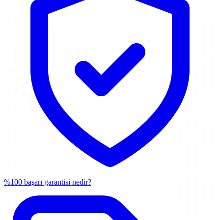
%100 başarı garantisi nedir?