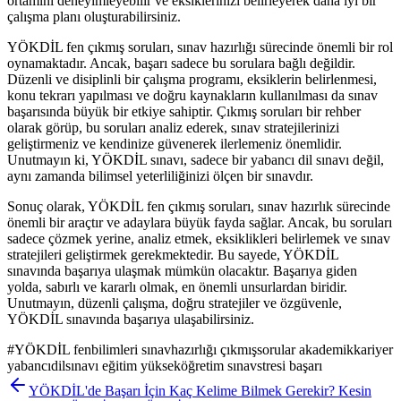
ortamını deneyimleyebilir ve eksiklerinizi belirleyerek daha iyi bir
çalışma planı oluşturabilirsiniz.
YÖKDİL fen çıkmış soruları, sınav hazırlığı sürecinde önemli bir rol
oynamaktadır. Ancak, başarı sadece bu sorulara bağlı değildir.
Düzenli ve disiplinli bir çalışma programı, eksiklerin belirlenmesi,
konu tekrarı yapılması ve doğru kaynakların kullanılması da sınav
başarısında büyük bir etkiye sahiptir. Çıkmış soruları bir rehber
olarak görüp, bu soruları analiz ederek, sınav stratejilerinizi
geliştirmeniz ve kendinize güvenerek ilerlemeniz önemlidir.
Unutmayın ki, YÖKDİL sınavı, sadece bir yabancı dil sınavı değil,
aynı zamanda bilimsel yeterliliğinizi ölçen bir sınavdır.
Sonuç olarak, YÖKDİL fen çıkmış soruları, sınav hazırlık sürecinde
önemli bir araçtır ve adaylara büyük fayda sağlar. Ancak, bu soruları
sadece çözmek yerine, analiz etmek, eksiklikleri belirlemek ve sınav
stratejileri geliştirmek gerekmektedir. Bu sayede, YÖKDİL
sınavında başarıya ulaşmak mümkün olacaktır. Başarıya giden
yolda, sabırlı ve kararlı olmak, en önemli unsurlardan biridir.
Unutmayın, düzenli çalışma, doğru stratejiler ve özgüvenle,
YÖKDİL sınavında başarıya ulaşabilirsiniz.
#
YÖKDİL fenbilimleri sınavhazırlığı çıkmışsorular akademikkariyer
yabancıdilsınavı eğitim yükseköğretim sınavstresi başarı
YÖKDİL'de Başarı İçin Kaç Kelime Bilmek Gerekir? Kesin