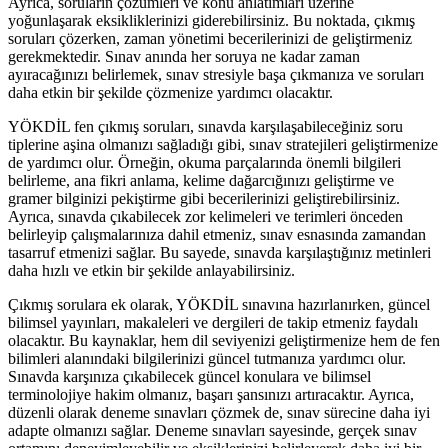
Ayrıca, soruların çözümleri ve konu anlatımları üzerine
yoğunlaşarak eksikliklerinizi giderebilirsiniz. Bu noktada, çıkmış
soruları çözerken, zaman yönetimi becerilerinizi de geliştirmeniz
gerekmektedir. Sınav anında her soruya ne kadar zaman
ayıracağınızı belirlemek, sınav stresiyle başa çıkmanıza ve soruları
daha etkin bir şekilde çözmenize yardımcı olacaktır.
YÖKDİL fen çıkmış soruları, sınavda karşılaşabileceğiniz soru
tiplerine aşina olmanızı sağladığı gibi, sınav stratejileri geliştirmenize
de yardımcı olur. Örneğin, okuma parçalarında önemli bilgileri
belirleme, ana fikri anlama, kelime dağarcığınızı geliştirme ve
gramer bilginizi pekiştirme gibi becerilerinizi geliştirebilirsiniz.
Ayrıca, sınavda çıkabilecek zor kelimeleri ve terimleri önceden
belirleyip çalışmalarınıza dahil etmeniz, sınav esnasında zamandan
tasarruf etmenizi sağlar. Bu sayede, sınavda karşılaştığınız metinleri
daha hızlı ve etkin bir şekilde anlayabilirsiniz.
Çıkmış sorulara ek olarak, YÖKDİL sınavına hazırlanırken, güncel
bilimsel yayınları, makaleleri ve dergileri de takip etmeniz faydalı
olacaktır. Bu kaynaklar, hem dil seviyenizi geliştirmenize hem de fen
bilimleri alanındaki bilgilerinizi güncel tutmanıza yardımcı olur.
Sınavda karşınıza çıkabilecek güncel konulara ve bilimsel
terminolojiye hakim olmanız, başarı şansınızı artıracaktır. Ayrıca,
düzenli olarak deneme sınavları çözmek de, sınav sürecine daha iyi
adapte olmanızı sağlar. Deneme sınavları sayesinde, gerçek sınav