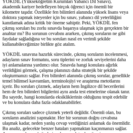
YÖKDİL (Yükseköğretim Kurumları Yabancı Dil Sınavı),
akademik kariyer hedefleyen birçok öğrenci için önemli bir
kilometre taşıdır. Özellikle fen bilimleri alanında yüksek lisans veya
doktora yapmak isteyenler için bu sınav, yabancı dil yeterliliğini
kanıtlamak adına kritik bir öneme sahiptir. Peki, YÖKDİL fen
çıkmış soruları bu zorlu sınavda başarıya ulaşmak için gerçekten bir
anahtar mı? Bu sorunun cevabını ararken, çıkmış soruların ne gibi
faydalar sağladığına ve bu soruları nasıl en verimli şekilde
kullanabileceğimize birlikte göz atalım.
YÖKDİL sınavına hazırlık sürecinde, çıkmış soruların incelenmesi,
adayların sınav formatını, soru tiplerini ve zorluk seviyelerini daha
iyi anlamalarına yardımcı olur. Sınavda hangi konulara ağırlık
verildiğini görmek, çalışma planınızı daha stratejik bir şekilde
oluşturmanızı sağlar. Fen bilimleri alanında çıkmış sorular, genellikle
temel bilimsel kavramları, terminolojiyi ve araştırma metotlarını
içerir. Bu soruları çözmek, adayların hem İngilizce dil becerilerini
hem de fen bilimleri bilgilerini aynı anda test etmelerine olanak tanır.
Bu sayede, hangi konularda eksikliklerinin olduğunu tespit edebilir
ve bu konulara daha fazla odaklanabilirler.
Çıkmış soruları sadece çözmek yeterli değildir. Önemli olan, bu
soruların analizini yapmaktır. Her bir sorunun doğru cevabına
ulaşmak kadar, neden yanlış cevap verdiğinizi anlamak da önemlidir.
Bu analiz, gelecekte benzer hataları yapmaktan kaçınmanızı sağlar.