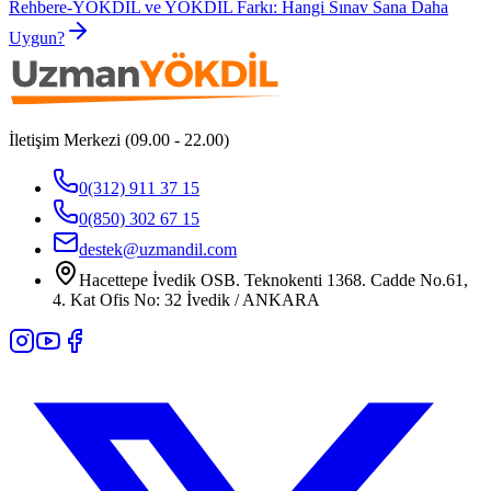
Rehber
e-YÖKDİL ve YÖKDİL Farkı: Hangi Sınav Sana Daha
Uygun?
İletişim Merkezi (09.00 - 22.00)
0(312) 911 37 15
0(850) 302 67 15
destek@uzmandil.com
Hacettepe İvedik OSB. Teknokenti 1368. Cadde No.61,
4. Kat Ofis No: 32 İvedik / ANKARA