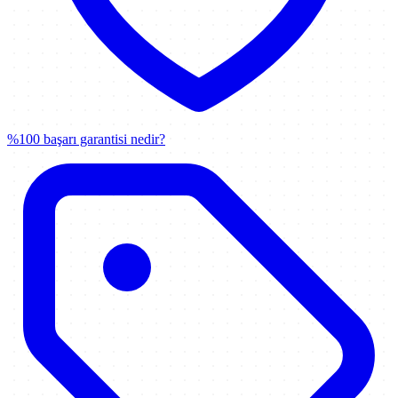
%100 başarı garantisi nedir?