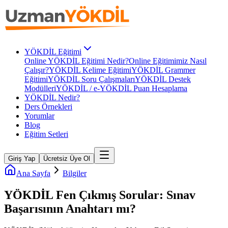
YÖKDİL Eğitimi
Online YÖKDİL Eğitimi Nedir?
Online Eğitimimiz Nasıl
Çalışır?
YÖKDİL Kelime Eğitimi
YÖKDİL Grammer
Eğitimi
YÖKDİL Soru Çalışmaları
YÖKDİL Destek
Modülleri
YÖKDİL / e-YÖKDİL Puan Hesaplama
YÖKDİL Nedir?
Ders Örnekleri
Yorumlar
Blog
Eğitim Setleri
Giriş Yap
Ücretsiz Üye Ol
Ana Sayfa
Bilgiler
YÖKDİL Fen Çıkmış Sorular: Sınav
Başarısının Anahtarı mı?