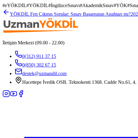
#
eYÖKDİL
#
YÖKDİL
#
İngilizceSınavı
#
AkademikSınav
#
YÖK
#
Sına
YÖKDİL Fen Çıkmış Sorular: Sınav Başarısının Anahtarı mı?
202
İletişim Merkezi (09.00 - 22.00)
0(312) 911 37 15
0(850) 302 67 15
destek@uzmandil.com
Hacettepe İvedik OSB. Teknokenti 1368. Cadde No.61, 4