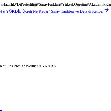
vHazırlık
#
DilYeterliliği
#
SınavFarkları
#
YüksekÖğretim
#
AkademikKar
4 e-YÖKDİL Ücreti Ne Kadar? Sınav Tarihleri ve Detaylı Rehber
. Kat Ofis No: 32 İvedik / ANKARA