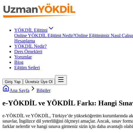
YÖKDİL Eğitimi
Online YÖKDİL Eğitimi Nedir?
Online Eğitimimiz Nasıl Çalışı
Hesaplama
YÖKDİL Nedir?
Ders Örnekleri
Yorumlar
Blog
Eğitim Setleri
Giriş Yap
Ücretsiz Üye Ol
Ana Sayfa
Bilgiler
e-YÖKDİL ve YÖKDİL Farkı: Hangi Sına
e-YÖKDİL ve YÖKDİL, Türkiye’de yükseköğretim kurumlarında akademi
sınavlar, İngilizce dil yeterliliğini ölçmeyi amaçlar. Ancak, sınav form
farklar nelerdir ve hangi sınava girmeniz sizin için daha avantajlı ola