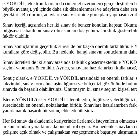
e-YÖKDİL, elektronik ortamda (internet üzerinden) gerçekleştirilen bi
büyük avantajı, yıl içinde daha sık düzenlenmesi ve adaylara daha esn
gerektirir. Bu durum, adayların sınav tarihine göre plan yapmasını zorla
Sınav içeriği açısından her iki sınav da benzer konuları kapsar. Okuma
bilgisayar tabanlı bir sınav olmasından dolayı biraz farklılık göstere
faktör olabilir.
Sınav sonuçlarının geçerlilik süresi de bir başka önemli farklılıktır. 
kurallara göre değişebilir. Bu nedenle, hangi sınavın sonuçlarının daha
Sınav ücretleri de iki sınav arasında farklılık göstermektedir. e-YÖ
seçimi yapmanız önemlidir. Ayrıca, sınavlara hazırlanırken kullanacağı
Sonuç olarak, e-YÖKDİL ve YÖKDİL arasındaki en önemli farklar; sınav
takvimini, sınav formatına aşinalığınızı ve bütçenizi göz önünde bulund
sınavda da başarılı olabilirsiniz. Unutmayın ki, sınav seçimi kişisel terc
İster e-YÖKDİL'i ister YÖKDİL'i tercih edin, İngilizce yeterliliğiniz
sürecindeki en önemli noktalardan biridir. Sınavlara hazırlanırken far
yararlanarak başarılı bir sonuç elde edebilirsiniz.
Her iki sınav da akademik kariyerinde ilerlemek isteyenlerin olmazsa
imkanlarından yararlanmada önemli rol oynar. Bu nedenle sınavlara ci
gelişime açık olmak ve çalışmaktan vazgeçmemek başarıya ulaşmanın 