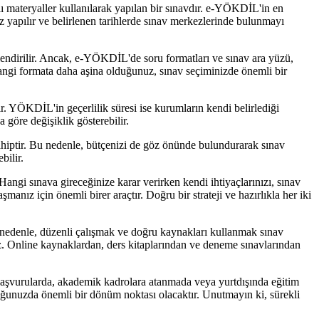
ı materyaller kullanılarak yapılan bir sınavdır. e-YÖKDİL'in en
 yapılır ve belirlenen tarihlerde sınav merkezlerinde bulunmayı
erlendirilir. Ancak, e-YÖKDİL'de soru formatları ve sınav ara yüzü,
 hangi formata daha aşina olduğunuz, sınav seçiminizde önemli bir
dir. YÖKDİL'in geçerlilik süresi ise kurumların kendi belirlediği
 göre değişiklik gösterebilir.
ahiptir. Bu nedenle, bütçenizi de göz önünde bulundurarak sınav
bilir.
ngi sınava gireceğinize karar verirken kendi ihtiyaçlarınızı, sınav
nız için önemli birer araçtır. Doğru bir strateji ve hazırlıkla her iki
u nedenle, düzenli çalışmak ve doğru kaynakları kullanmak sınav
niz. Online kaynaklardan, ders kitaplarından ve deneme sınavlarından
 başvurularda, akademik kadrolara atanmada veya yurtdışında eğitim
uğunuzda önemli bir dönüm noktası olacaktır. Unutmayın ki, sürekli