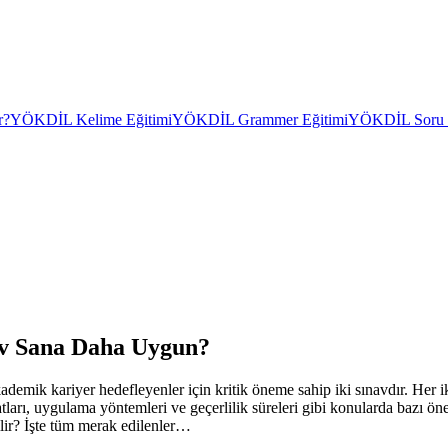
r?
YÖKDİL Kelime Eğitimi
YÖKDİL Grammer Eğitimi
YÖKDİL Soru Ç
v Sana Daha Uygun?
k kariyer hedefleyenler için kritik öneme sahip iki sınavdır. Her 
atları, uygulama yöntemleri ve geçerlilik süreleri gibi konularda bazı ön
bilir? İşte tüm merak edilenler…