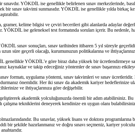
r sınavdır. YÖKDİL ise genellikle belirlenen sınav merkezlerinde, basıl
ek bir sınav takvimi sunmasıdır. YÖKDİL ise genellikle yılda birkaç kez
ştırabilir.
, gramer, kelime bilgisi ve çeviri becerileri gibi alanlarda adaylar değ
bilir. YÖKDİL ise geleneksel test formatında soruları içerir. Bu nedenle,
e-YÖKDİL sınav sonuçları, sınav tarihinden itibaren 5 yıl süreyle geçerli
 uzun süre geçerli olacağı, kurumunuzun politikalarına ve ihtiyaçlarınıza
KDİL genellikle YÖKDİL’e göre biraz daha yüksek bir ücretlendirmeye s
nız kaynaklar ve takip edeceğiniz yöntemler de sınav başarınızı etkileye
 formatı, uygulama yöntemi, sınav takvimleri ve sınav ücretleridir. Ha
urmanız önemlidir. Her iki sınav da akademik kariyer hedeflerinize ulaşma
ihlerinize ve ihtiyaçlarınıza göre değişebilir.
i geliştirerek akademik yolculuğunuzda önemli bir adım atabilirsiniz. B
klı çalışma tekniklerini deneyerek kendinize en uygun olanı bulabilirsi
 olmazlarındandır. Bu sınavlar, yüksek lisans ve doktora programlarına
ddi bir şekilde hazırlanmanız ve doğru sınavı seçmeniz, kariyer yolcul
anahtarıdır.