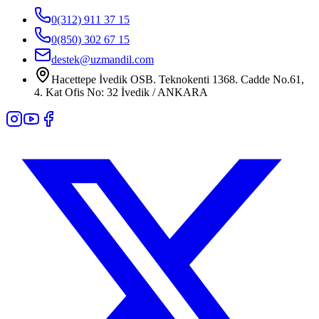
0(312) 911 37 15
0(850) 302 67 15
destek@uzmandil.com
Hacettepe İvedik OSB. Teknokenti 1368. Cadde No.61,
4. Kat Ofis No: 32 İvedik / ANKARA