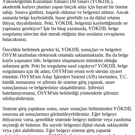
Yükseköğretim Kurumları Yabancı Dil Sınavı (YÖKDİL),
akademik kariyer planları yapan birçok aday için hayati bir öneme
sahip. Sınava girdiniz, başarılı oldunuz ve belgenizi aldınız. Ancak
zamanla belge kaybolabilir, hasar görebilir ya da dijital ortama
ihtiyaç duyabilirsiniz. Peki, YÖKDİL belgenizi kaybettiğinizde ne
yapmanız gerekiyor? İşte bu blog yazımızda, YÖKDİL belge
sorgulama sürecine dair merak ettiğiniz tüm soruların cevaplarını
bulacaksınız.
Öncelikle belirtmek gerekir ki, YÖKDİL sonuçları ve belgeleri
ÖSYM tarafından elektronik ortamda saklanmaktadır. Bu da belge
kaybı yaşasanız bile, belgenize ulaşmanızın mümkün olduğu
anlamına gelir. Peki bu sorgulama nasıl yapılıyor? YÖKDİL belge
sorgulaması için ilk adım, ÖSYM'nin resmi web sitesini ziyaret
etmektir. ÖSYM'nin Aday İşlemleri Sistemi (AİS) üzerinden, T.C.
kimlik numaranız ve şifreniz ile sisteme giriş yaparak, sınav
sonuçlarınıza ve belgelerinize ulaşabilirsiniz. Şifrenizi
hatırlamıyorsanız, ÖSYM'nin belirlediği yöntemlerle şifrenizi
sıfırlayabilirsiniz.
Sisteme giriş yaptıktan sonra, sınav sonuçları bölümünden YÖKDİL
sınavına ait sonuçlarınızı görüntüleyebilirsiniz. Eğer belgeye
ihtiyacınız varsa, genellikle sistemde belgeyi indirme veya yazdırma
seçeneği de bulunur. Bu sayede belgenizi dijital olarak saklayabilir
veya çıktı alabilirsiniz. Eğer belgeyi sisteme giriş yaparak