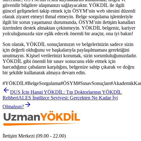
güvenilir bilgilere ulaşmanızı sağlayacaktır. YÖKDİL ile ilgili
güncel gelişmeleri takip etmek için ÖSYM’nin web sitesini düzenli
olarak ziyaret etmeyi ihmal etmeyin. Belge sorgulama işlemleriyle
ilgili bir sorun yaşamanız durumunda, ÖSYM’nin iletişim kanalları
üzerinden destek almaktan çekinmeyin. YÖKDİL belgeniz, kariyer
yolculuğunuzda size eşlik edecek önemli bir araçtır, ona iyi bakın!
Son olarak, YÖKDİL sonuçlarınızın ve belgelerinizin sadece sizin
için değerli olduğunu ve başkalarıyla paylaşılmaması gerektiğini
unutmayın. Kişisel verilerinizi korumak, sizin sorumluluğunuzdadır.
YÖKDİL gibi önemli bir sınav sonucunu elde etmek için
harcadığınız çabaların karşılığını, belgenize sahip çıkarak ve doğru
bir şekilde kullanarak almaya devam edin.
#
YÖKDİL
#
BelgeSorgulama
#
ÖSYM
#
SınavSonuçları
#
AkademikKar
DUS İçin Hangi YÖKDİL: Tıp Doktorlarının YÖKDİL
Rehberi
ALES İngilizce Seviyesi: Gerçekten Ne Kadar İyi
Olmalısın?
İletişim Merkezi (09.00 - 22.00)