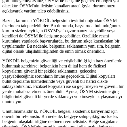
görüntüleyemiyorsanız, ÖSYM ile iletişime geçmek en doğru yol
olacaktır. ÖSYM'nin iletişim kanalları aracılığıyla, durumunuzu
açıklayarak yardım talep edebilirsiniz.
Bazen, kurumlar YÖKDİL belgesinin teyidini doğrudan ÖSYM
üzerinden talep edebilirler. Bu durumda, başvuruda bulunduğunuz
kurum sizden teyit için ÖSYM'ye başvurmanızı isteyebilir veya
kendileri de ÖSYM ile iletişime geçebilirler. Özellikle resmi
kurumlara yapılacak başvurularda, bu durum sıkça karşılaşılan bir
uygulamadır. Bu nedenle, belgenizi saklamanın yanı sıra, belgenin
dijital olarak ulaşılabilirliğinden de emin olmak önemlidir.
YÖKDİL belgenizin güvenliği ve erişilebilirliği için bazı önerilerde
bulunmak gerekirse; belgenizin hem dijital hem de fiziksel
kopyalarını güvenli bir şekilde saklamanız, gelecekte
yaşayabileceğiniz sorunların önüne geçecektir. Dijital kopyaları
bulut depolama hizmetlerinde veya güvenli bir harici diskte
saklayabilirsiniz. Fiziksel kopyaları ise su geçirmeyen ve güvenli bir
yerde muhafaza etmeniz önemlidir. Ayrıca, ÖSYM sistemine giriş
bilgilerinizi güvenli bir yerde saklamayı ve kimseyle paylaşmamayı
unutmayın.
Unutulmamalıdır ki, YÖKDİL belgesi, akademik kariyeriniz için
önemli bir referanstır. Bu nedenle, belgeye sahip çıktığınız kadar,
belgenin ulaşılabilirliğine de önem vermelisiniz. Belge sorgulama
sürecinde, ÖSYM'nin resmi kaynaklarını kullanmak, doğru ve