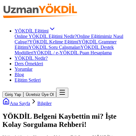
YÖKDİL Eğitimi
Online YÖKDİL Eğitimi Nedir?
Online Eğitimimiz Nasıl
Çalışır?
YÖKDİL Kelime Eğitimi
YÖKDİL Grammer
Eğitimi
YÖKDİL Soru Çalışmaları
YÖKDİL Destek
Modülleri
YÖKDİL / e-YÖKDİL Puan Hesaplama
YÖKDİL Nedir?
Ders Örnekleri
Yorumlar
Blog
Eğitim Setleri
Giriş Yap
Ücretsiz Üye Ol
Ana Sayfa
Bilgiler
YÖKDİL Belgeni Kaybettin mi? İşte
Kolay Sorgulama Rehberi!