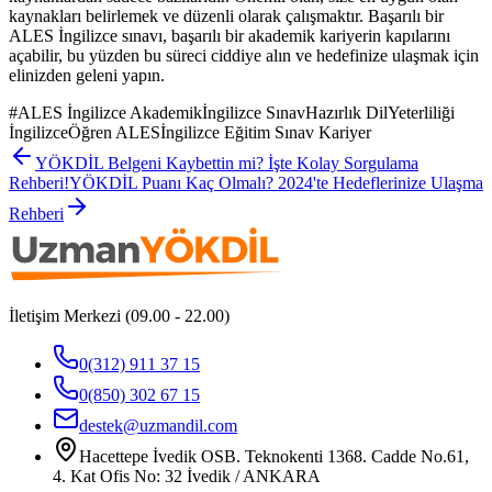
kaynakları belirlemek ve düzenli olarak çalışmaktır. Başarılı bir
ALES İngilizce sınavı, başarılı bir akademik kariyerin kapılarını
açabilir, bu yüzden bu süreci ciddiye alın ve hedefinize ulaşmak için
elinizden geleni yapın.
#
ALES İngilizce Akademikİngilizce SınavHazırlık DilYeterliliği
İngilizceÖğren ALESİngilizce Eğitim Sınav Kariyer
YÖKDİL Belgeni Kaybettin mi? İşte Kolay Sorgulama
Rehberi!
YÖKDİL Puanı Kaç Olmalı? 2024'te Hedeflerinize Ulaşma
Rehberi
İletişim Merkezi (09.00 - 22.00)
0(312) 911 37 15
0(850) 302 67 15
destek@uzmandil.com
Hacettepe İvedik OSB. Teknokenti 1368. Cadde No.61,
4. Kat Ofis No: 32 İvedik / ANKARA