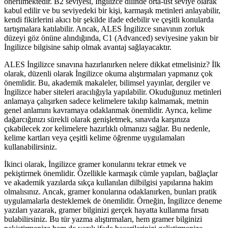
önerilmektedir. B2 seviyesi, İngilizce dilinde orta-üst seviye olarak
kabul edilir ve bu seviyedeki bir kişi, karmaşık metinleri anlayabilir,
kendi fikirlerini akıcı bir şekilde ifade edebilir ve çeşitli konularda
tartışmalara katılabilir. Ancak, ALES İngilizce sınavının zorluk
düzeyi göz önüne alındığında, C1 (Advanced) seviyesine yakın bir
İngilizce bilgisine sahip olmak avantaj sağlayacaktır.
ALES İngilizce sınavına hazırlanırken nelere dikkat etmelisiniz? İlk
olarak, düzenli olarak İngilizce okuma alıştırmaları yapmanız çok
önemlidir. Bu, akademik makaleler, bilimsel yayınlar, dergiler ve
İngilizce haber siteleri aracılığıyla yapılabilir. Okuduğunuz metinleri
anlamaya çalışırken sadece kelimelere takılıp kalmamak, metnin
genel anlamını kavramaya odaklanmak önemlidir. Ayrıca, kelime
dağarcığınızı sürekli olarak genişletmek, sınavda karşınıza
çıkabilecek zor kelimelere hazırlıklı olmanızı sağlar. Bu nedenle,
kelime kartları veya çeşitli kelime öğrenme uygulamaları
kullanabilirsiniz.
İkinci olarak, İngilizce gramer konularını tekrar etmek ve
pekiştirmek önemlidir. Özellikle karmaşık cümle yapıları, bağlaçlar
ve akademik yazılarda sıkça kullanılan dilbilgisi yapılarına hakim
olmalısınız. Ancak, gramer konularına odaklanırken, bunları pratik
uygulamalarla desteklemek de önemlidir. Örneğin, İngilizce deneme
yazıları yazarak, gramer bilginizi gerçek hayatta kullanma fırsatı
bulabilirsiniz. Bu tür yazma alıştırmaları, hem gramer bilginizi