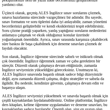
pekiştirmenize hem de yazılı ifade becerilerinizi geliştirmenize
yardımcı olur.
Üçüncü olarak, geçmiş ALES İngilizce sınav sorularını çözmek,
sınava hazırlanma sürecinde vazgeçilmez bir adımdır. Bu sayede,
sınav formatını ve soru tiplerini daha iyi anlayabilir, zaman yönetimi
becerilerinizi geliştirebilir ve kendi eksiklerinizi tespit edebilirsiniz.
Soru çözme pratiği yaparken, yanlış yaptığınız soruların nedenlerini
anlamaya çalışmak ve eksik olduğunuz konular üzerinde
yoğunlaşmak önemlidir. Ayrıca, sınav sırasında karşınıza çıkabilecek
süre baskısı ile başa çıkabilmek için deneme sınavları çözmek de
faydalı olacaktır.
Son olarak, İngilizce öğrenme sürecinde sabırlı ve istikrarlı olmak
çok önemlidir. İngilizce öğrenmek zaman ve çaba gerektiren bir
süreçtir. Düzenli olarak çalışmaya devam ettiğinizde, zamanla
İngilizce seviyenizin yükseldiğini göreceksiniz. Unutmayın ki,
ALES İngilizce sınavında başarılı olmak sadece bilgi düzeyinizle
değil, aynı zamanda düzenli çalışma, doğru stratejiler ve sabırla da
ilgilidir. Bu nedenle, kendinize güvenin, çalışmaya devam edin ve
başarıya ulaşın.
ALES İngilizce seviyenizi yükseltmek ve sınavda başarılı olmak için
çeşitli kaynaklardan faydalanabilirsiniz. Online platformlar, İngilizce
ders kitapları, kelime öğrenme uygulamaları ve deneme sınavları, bu
kaynaklardan sadece bazılarıdır. Önemli olan, size en uygun olan