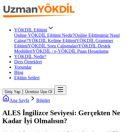
YÖKDİL Eğitimi
Online YÖKDİL Eğitimi Nedir?
Online Eğitimimiz Nasıl
Çalışır?
YÖKDİL Kelime Eğitimi
YÖKDİL Grammer
Eğitimi
YÖKDİL Soru Çalışmaları
YÖKDİL Destek
Modülleri
YÖKDİL / e-YÖKDİL Puan Hesaplama
YÖKDİL Nedir?
Ders Örnekleri
Yorumlar
Blog
Eğitim Setleri
Giriş Yap
Ücretsiz Üye Ol
Ana Sayfa
Bilgiler
ALES İngilizce Seviyesi: Gerçekten Ne
Kadar İyi Olmalısın?