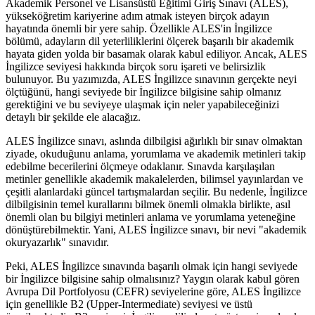
Akademik Personel ve Lisansüstü Eğitimi Giriş Sınavı (ALES),
yükseköğretim kariyerine adım atmak isteyen birçok adayın
hayatında önemli bir yere sahip. Özellikle ALES'in İngilizce
bölümü, adayların dil yeterliliklerini ölçerek başarılı bir akademik
hayata giden yolda bir basamak olarak kabul ediliyor. Ancak, ALES
İngilizce seviyesi hakkında birçok soru işareti ve belirsizlik
bulunuyor. Bu yazımızda, ALES İngilizce sınavının gerçekte neyi
ölçtüğünü, hangi seviyede bir İngilizce bilgisine sahip olmanız
gerektiğini ve bu seviyeye ulaşmak için neler yapabileceğinizi
detaylı bir şekilde ele alacağız.
ALES İngilizce sınavı, aslında dilbilgisi ağırlıklı bir sınav olmaktan
ziyade, okuduğunu anlama, yorumlama ve akademik metinleri takip
edebilme becerilerini ölçmeye odaklanır. Sınavda karşılaşılan
metinler genellikle akademik makalelerden, bilimsel yayınlardan ve
çeşitli alanlardaki güncel tartışmalardan seçilir. Bu nedenle, İngilizce
dilbilgisinin temel kurallarını bilmek önemli olmakla birlikte, asıl
önemli olan bu bilgiyi metinleri anlama ve yorumlama yeteneğine
dönüştürebilmektir. Yani, ALES İngilizce sınavı, bir nevi "akademik
okuryazarlık" sınavıdır.
Peki, ALES İngilizce sınavında başarılı olmak için hangi seviyede
bir İngilizce bilgisine sahip olmalısınız? Yaygın olarak kabul gören
Avrupa Dil Portfolyosu (CEFR) seviyelerine göre, ALES İngilizce
için genellikle B2 (Upper-Intermediate) seviyesi ve üstü