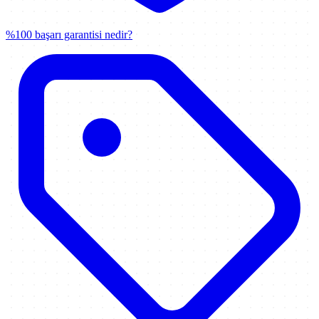
%100 başarı garantisi nedir?