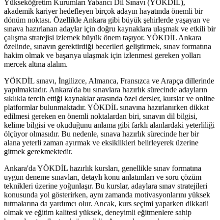
Yükseköğretim Kurumları Yabancı Dil Sınavı (YÖKDİL),
akademik kariyer hedefleyen birçok adayın hayatında önemli bir
dönüm noktası. Özellikle Ankara gibi büyük şehirlerde yaşayan ve
sınava hazırlanan adaylar için doğru kaynaklara ulaşmak ve etkili bir
çalışma stratejisi izlemek büyük önem taşıyor. YÖKDİL Ankara
özelinde, sınavın gerektirdiği becerileri geliştirmek, sınav formatına
hakim olmak ve başarıya ulaşmak için izlenmesi gereken yolları
mercek altına alalım.
YÖKDİL sınavı, İngilizce, Almanca, Fransızca ve Arapça dillerinde
yapılmaktadır. Ankara'da bu sınavlara hazırlık sürecinde adayların
sıklıkla tercih ettiği kaynaklar arasında özel dersler, kurslar ve online
platformlar bulunmaktadır. YÖKDİL sınavına hazırlanırken dikkat
edilmesi gereken en önemli noktalardan biri, sınavın dil bilgisi,
kelime bilgisi ve okuduğunu anlama gibi farklı alanlardaki yeterliliği
ölçüyor olmasıdır. Bu nedenle, sınava hazırlık sürecinde her bir
alana yeterli zaman ayırmak ve eksiklikleri belirleyerek üzerine
gitmek gerekmektedir.
Ankara'da YÖKDİL hazırlık kursları, genellikle sınav formatına
uygun deneme sınavları, detaylı konu anlatımları ve soru çözüm
teknikleri üzerine yoğunlaşır. Bu kurslar, adaylara sınav stratejileri
konusunda yol gösterirken, aynı zamanda motivasyonlarını yüksek
tutmalarına da yardımcı olur. Ancak, kurs seçimi yaparken dikkatli
olmak ve eğitim kalitesi yüksek, deneyimli eğitmenlere sahip