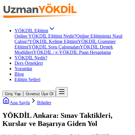
YÖKDİL Eğitimi
Online YÖKDİL Eğitimi Nedir?
Online Eğitimimiz Nasıl
Çalışır?
YÖKDİL Kelime Eğitimi
YÖKDİL Grammer
Eğitimi
YÖKDİL Soru Çalışmaları
YÖKDİL Destek
Modülleri
YÖKDİL / e-YÖKDİL Puan Hesaplama
YÖKDİL Nedir?
Ders Örnekleri
Yorumlar
Blog
Eğitim Setleri
Giriş Yap
Ücretsiz Üye Ol
Ana Sayfa
Bilgiler
YÖKDİL Ankara: Sınav Taktikleri,
Kurslar ve Başarıya Giden Yol