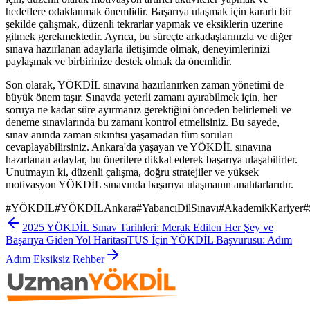
hedeflere odaklanmak önemlidir. Başarıya ulaşmak için kararlı bir
şekilde çalışmak, düzenli tekrarlar yapmak ve eksiklerin üzerine
gitmek gerekmektedir. Ayrıca, bu süreçte arkadaşlarınızla ve diğer
sınava hazırlanan adaylarla iletişimde olmak, deneyimlerinizi
paylaşmak ve birbirinize destek olmak da önemlidir.
Son olarak, YÖKDİL sınavına hazırlanırken zaman yönetimi de
büyük önem taşır. Sınavda yeterli zamanı ayırabilmek için, her
soruya ne kadar süre ayırmanız gerektiğini önceden belirlemeli ve
deneme sınavlarında bu zamanı kontrol etmelisiniz. Bu sayede,
sınav anında zaman sıkıntısı yaşamadan tüm soruları
cevaplayabilirsiniz. Ankara'da yaşayan ve YÖKDİL sınavına
hazırlanan adaylar, bu önerilere dikkat ederek başarıya ulaşabilirler.
Unutmayın ki, düzenli çalışma, doğru stratejiler ve yüksek
motivasyon YÖKDİL sınavında başarıya ulaşmanın anahtarlarıdır.
#
YÖKDİL
#
YÖKDİLAnkara
#
YabancıDilSınavı
#
AkademikKariyer
#
2025 YÖKDİL Sınav Tarihleri: Merak Edilen Her Şey ve
Başarıya Giden Yol Haritası
TUS İçin YÖKDİL Başvurusu: Adım
Adım Eksiksiz Rehber