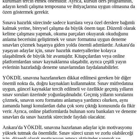
kurumları tercih etmek önemlidir. Ayrıca, kursun ders programının,
adayın kendi çalışma temposuna ve ihtiyaçlarına uygun olmasına da
özen göstermek gerekir.
Sınava hazırlık sürecinde sadece kurslara veya özel derslere bağımlı
kalmak yerine, bireysel çalışma da büyük önem taşır. Düzenli olarak
kelime çalışması yapmak, okuma parçaları okuyarak okuduğunu
anlama becerisini geliştirmek ve sınav formatına uygun deneme
sınavları çözmek başarıya giden yolda önemli adımlardır. Ankara'da
yaşayan adaylar için, sınav hazırlık materyallerine kolayca
ulaşabilmek de büyük bir avantajdır. Kitapçılardan veya online
platformlardan sınav kaynaklarına ulaşabilir, ayrıca çeşitli yayın
evlerinin hazırladığı deneme sınavlarından faydalanabilirler.
YÖKDİL sınavına hazırlanırken dikkat edilmesi gereken bir diğer
önemli nokta da, doğru kaynakları kullanmaktır. Sınav müfredatına
uygun, güncel kaynaklar tercih edilmeli ve özellikle geçmiş yılların
sınav soruları üzerinde yoğunlaşılmalıdır. Geçmiş yılların sorularını
çözmek, sınavın soru formatını anlamaya yardımcı olurken, aynı
zamanda hangi konulardan daha çok soru çıktığı konusunda da fikir
verir. Ayrıca, online platformlarda bulunan soru bankaları ve deneme
sınavları da sınav hazırlık sürecinde faydalı olacaktır.
Ankara'da YÖKDİL sınavına hazırlanan adaylar için motivasyonu
yüksek tutmak da önemlidir. Sınav süreci uzun ve zorlu olabileceği
için, düzenli olarak motivasyon artırıcı aktiviteler yapmak ve