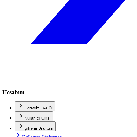
Hesabım
Ücretsiz Üye Ol
Kullanıcı Girişi
Şifremi Unuttum