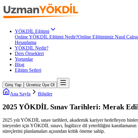
YÖKDİL Eğitimi
Online YÖKDİL Eğitimi Nedir?
Online Eğitimimiz Nasıl Çalışı
Hesaplama
YÖKDİL Nedir?
Ders Örnekleri
Yorumlar
Blog
Eğitim Setleri
Giriş Yap
Ücretsiz Üye Ol
Ana Sayfa
Bilgiler
2025 YÖKDİL Sınav Tarihleri: Merak Edil
2025 yılı YÖKDİL sınav tarihleri, akademik kariyer hedefleyen binl
isteyenler için YÖKDİL sınavı, İngilizce dil yeterliliğini kanıtlamanın
süreçlerini planlamaları açısından kritik öneme sahip.