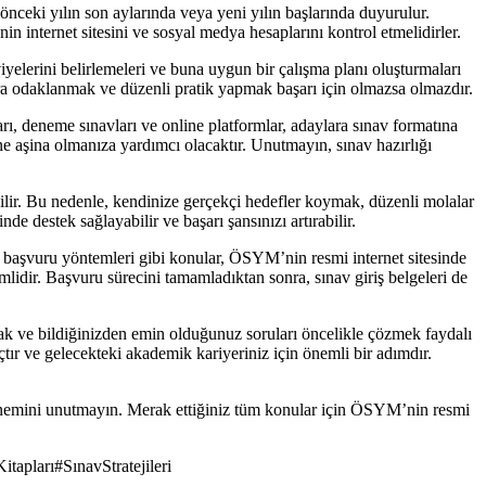
ceki yılın son aylarında veya yeni yılın başlarında duyurulur.
 internet sitesini ve sosyal medya hesaplarını kontrol etmelidirler.
viyelerini belirlemeleri ve buna uygun bir çalışma planı oluşturmaları
ara odaklanmak ve düzenli pratik yapmak başarı için olmazsa olmazdır.
ı, deneme sınavları ve online platformlar, adaylara sınav formatına
ine aşina olmanıza yardımcı olacaktır. Unutmayın, sınav hazırlığı
ilir. Bu nedenle, kendinize gerçekçi hedefler koymak, düzenli molalar
 destek sağlayabilir ve başarı şansınızı artırabilir.
ve başvuru yöntemleri gibi konular, ÖSYM’nin resmi internet sitesinde
mlidir. Başvuru sürecini tamamladıktan sonra, sınav giriş belgeleri de
ak ve bildiğinizden emin olduğunuz soruları öncelikle çözmek faydalı
ır ve gelecekteki akademik kariyeriniz için önemli bir adımdır.
önemini unutmayın. Merak ettiğiniz tüm konular için ÖSYM’nin resmi
tapları
#
SınavStratejileri