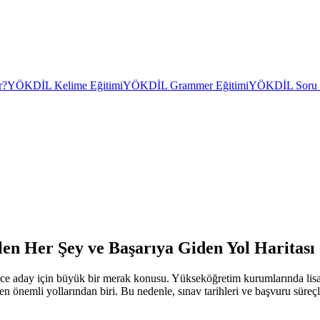
r?
YÖKDİL Kelime Eğitimi
YÖKDİL Grammer Eğitimi
YÖKDİL Soru Ç
en Her Şey ve Başarıya Giden Yol Haritası
erce aday için büyük bir merak konusu. Yükseköğretim kurumlarında li
 en önemli yollarından biri. Bu nedenle, sınav tarihleri ve başvuru süreç