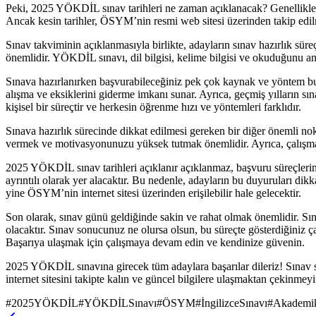
Peki, 2025 YÖKDİL sınav tarihleri ne zaman açıklanacak? Genellikle Ö
Ancak kesin tarihler, ÖSYM’nin resmi web sitesi üzerinden takip edilm
Sınav takviminin açıklanmasıyla birlikte, adayların sınav hazırlık süre
önemlidir. YÖKDİL sınavı, dil bilgisi, kelime bilgisi ve okuduğunu an
Sınava hazırlanırken başvurabileceğiniz pek çok kaynak ve yöntem bul
alışma ve eksiklerini giderme imkanı sunar. Ayrıca, geçmiş yılların sın
kişisel bir süreçtir ve herkesin öğrenme hızı ve yöntemleri farklıdır.
Sınava hazırlık sürecinde dikkat edilmesi gereken bir diğer önemli no
vermek ve motivasyonunuzu yüksek tutmak önemlidir. Ayrıca, çalışma gr
2025 YÖKDİL sınav tarihleri açıklanır açıklanmaz, başvuru süreçlerine 
ayrıntılı olarak yer alacaktır. Bu nedenle, adayların bu duyuruları di
yine ÖSYM’nin internet sitesi üzerinden erişilebilir hale gelecektir.
Son olarak, sınav günü geldiğinde sakin ve rahat olmak önemlidir. Sı
olacaktır. Sınav sonucunuz ne olursa olsun, bu süreçte gösterdiğiniz 
Başarıya ulaşmak için çalışmaya devam edin ve kendinize güvenin.
2025 YÖKDİL sınavına girecek tüm adaylara başarılar dileriz! Sınav
internet sitesini takipte kalın ve güncel bilgilere ulaşmaktan çekinmeyi
#
2025YÖKDİL
#
YÖKDİLSınavı
#
ÖSYM
#
İngilizceSınavı
#
Akademik