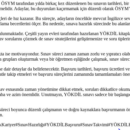
SYM tarafından yılda birkaç kez düzenlenen bu sınavın tarihleri, bir ön
elidir. Adaylar, bu duyuruları kaçırmamak için düzenli olarak ÖSYM’nin
çleri de hız kazanır. Bu süreçte, adayların öncelikle mevcut İngilizce se
lama becerilerini ölçer. Bu nedenle, sınava hazırlık sürecinde bu alanl
unmaktadır. Çeşitli yayın evleri tarafından hazırlanan YÖKDİL kitaplar
av sorularını çözmek de sınav stratejilerini geliştirmenize ve soru tipler
kta ise motivasyondur. Sınav süreci zaman zaman zorlu ve yıpratıcı olab
upları oluşturmak veya bir öğretmen eşliğinde çalışmak, sınav sürecinde
dair detaylar da belirlenecektir. Başvuru tarihleri, başvuru ücretleri 
kkatle takip etmeleri ve başvuru süreçlerini zamanında tamamlamaları öne
nav esnasında zaman yönetimine dikkat etmek, soruları dikkatlice okum
çaba ve azim önemlidir. Unutmayın, YÖKDİL sınavı sadece bir başlangıçt
 süreci boyunca düzenli çalışmanın ve doğru kaynaklara başvurmanın 
n.
Kariyer
#
SınavHazırlığı
#
YÖKDİLBaşvuru
#
SınavTakvimi
#
YÖKDİLKi