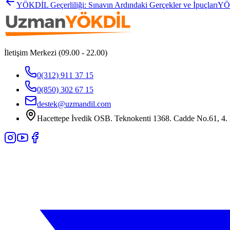
YÖKDİL Geçerliliği: Sınavın Ardındaki Gerçekler ve İpuçları
YÖK
İletişim Merkezi (09.00 - 22.00)
0(312) 911 37 15
0(850) 302 67 15
destek@uzmandil.com
Hacettepe İvedik OSB. Teknokenti 1368. Cadde No.61, 4