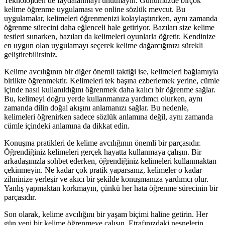
Teknolojiden de faydalanmayı unutmayın. Günümüzde birçok
kelime öğrenme uygulaması ve online sözlük mevcut. Bu
uygulamalar, kelimeleri öğrenmenizi kolaylaştırırken, aynı zamanda
öğrenme sürecini daha eğlenceli hale getiriyor. Bazıları size kelime
testleri sunarken, bazıları da kelimeleri oyunlarla öğretir. Kendinize
en uygun olan uygulamayı seçerek kelime dağarcığınızı sürekli
geliştirebilirsiniz.
Kelime avcılığının bir diğer önemli taktiği ise, kelimeleri bağlamıyla
birlikte öğrenmektir. Kelimeleri tek başına ezberlemek yerine, cümle
içinde nasıl kullanıldığını öğrenmek daha kalıcı bir öğrenme sağlar.
Bu, kelimeyi doğru yerde kullanmanıza yardımcı olurken, aynı
zamanda dilin doğal akışını anlamanızı sağlar. Bu nedenle,
kelimeleri öğrenirken sadece sözlük anlamına değil, aynı zamanda
cümle içindeki anlamına da dikkat edin.
Konuşma pratikleri de kelime avcılığının önemli bir parçasıdır.
Öğrendiğiniz kelimeleri gerçek hayatta kullanmaya çalışın. Bir
arkadaşınızla sohbet ederken, öğrendiğiniz kelimeleri kullanmaktan
çekinmeyin. Ne kadar çok pratik yaparsanız, kelimeler o kadar
zihninize yerleşir ve akıcı bir şekilde konuşmanıza yardımcı olur.
Yanlış yapmaktan korkmayın, çünkü her hata öğrenme sürecinin bir
parçasıdır.
Son olarak, kelime avcılığını bir yaşam biçimi haline getirin. Her
gün yeni bir kelime öğrenmeye çalışın. Etrafınızdaki nesnelerin