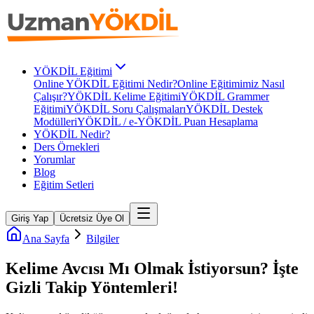
YÖKDİL Eğitimi
Online YÖKDİL Eğitimi Nedir?
Online Eğitimimiz Nasıl
Çalışır?
YÖKDİL Kelime Eğitimi
YÖKDİL Grammer
Eğitimi
YÖKDİL Soru Çalışmaları
YÖKDİL Destek
Modülleri
YÖKDİL / e-YÖKDİL Puan Hesaplama
YÖKDİL Nedir?
Ders Örnekleri
Yorumlar
Blog
Eğitim Setleri
Giriş Yap
Ücretsiz Üye Ol
Ana Sayfa
Bilgiler
Kelime Avcısı Mı Olmak İstiyorsun? İşte
Gizli Takip Yöntemleri!