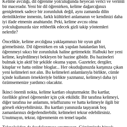
Kelime avcılığı, dil öğrenme yolculuğunda heyecan verici ve verimli
bir maceradır. Yeni bir dil öğrenirken, kelime dağarcığınızı
genişletmek sadece bir zorunluluk değil, aynı zamanda dilin
derinliklerine inmenin, farklı kültürleri anlamanın ve kendinizi daha
iyi ifade etmenin anahtarıdır. Peki, kelime avcısı olma
yolculuğunuzda size rehberlik edecek gizli takip yöntemleri
nelerdir?
Öncelikle, kelime avcılığına yaklaşımınızı bir oyun gibi
görmelisiniz. Dil öğrenirken en sık yapılan hatalardan biri,
öğrenmeyi sıkıcı bir zorunluluk haline getirmektir. Halbuki her yeni
kelime, keşfedilmeyi bekleyen bir hazine gibidir. Bu hazineleri
bulmak için aktif bir şekilde okuma yapın. Gazeteler, dergiler,
kitaplar ve hatta online bloglar... Her okuduğunuzda karşınıza çıkan
yeni kelimeleri not alın. Bu kelimeleri anlamlarıyla birlikte, cümle
içinde kullanım örnekleriyle birlikte yazmanız, kelimeyi daha iyi
özümsemenize yardımcı olacaktır.
İkinci önemli nokta, kelime kartları oluşturmaktır. Bu kartlar,
özellikle görsel öğrenenler için çok etkilidir. Bir tarafına kelimeyi,
diğer tarafına ise anlamını, telaffuzunu ve hatta kelimeyle ilgili bir
görseli ekleyebilirsiniz. Bu kartları yanınızda taşıyarak boş
zamanlarınızı değerlendirebilir, kelimeleri tekrar edebilirsiniz.
Unutmayın, tekrar, öğrenmenin en temel taşıdır.