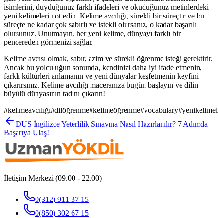
isimlerini, duyduğunuz farklı ifadeleri ve okuduğunuz metinlerdeki
yeni kelimeleri not edin. Kelime avcılığı, sürekli bir süreçtir ve bu
süreçte ne kadar çok sabırlı ve istekli olursanız, o kadar başarılı
olursunuz. Unutmayın, her yeni kelime, dünyayı farklı bir
pencereden görmenizi sağlar.
Kelime avcısı olmak, sabır, azim ve sürekli öğrenme isteği gerektirir.
Ancak bu yolculuğun sonunda, kendinizi daha iyi ifade etmenin,
farklı kültürleri anlamanın ve yeni dünyalar keşfetmenin keyfini
çıkarırsınız. Kelime avcılığı maceranıza bugün başlayın ve dilin
büyülü dünyasının tadını çıkarın!
#
kelimeavcılığı
#
dilöğrenme
#
kelimeöğrenme
#
vocabulary
#
yenikelimel
DUS İngilizce Yeterlilik Sınavına Nasıl Hazırlanılır? 7 Adımda
Başarıya Ulaş!
İletişim Merkezi (09.00 - 22.00)
0(312) 911 37 15
0(850) 302 67 15