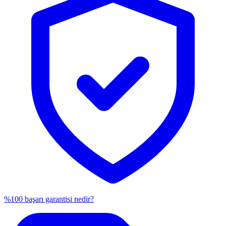
%100 başarı garantisi nedir?