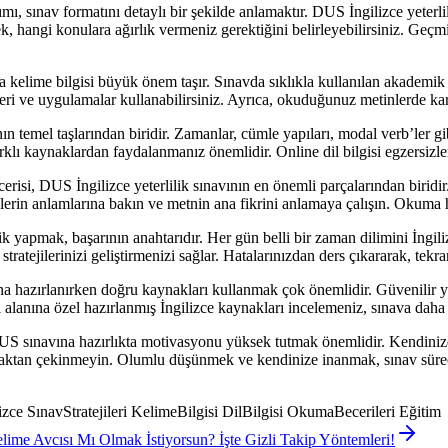
mı, sınav formatını detaylı bir şekilde anlamaktır. DUS İngilizce yeterli
rek, hangi konulara ağırlık vermeniz gerektiğini belirleyebilirsiniz. Geç
da kelime bilgisi büyük önem taşır. Sınavda sıklıkla kullanılan akademi
leri ve uygulamalar kullanabilirsiniz. Ayrıca, okuduğunuz metinlerde karşı
ının temel taşlarından biridir. Zamanlar, cümle yapıları, modal verb’ler gib
arklı kaynaklardan faydalanmanız önemlidir. Online dil bilgisi egzersizle
isi, DUS İngilizce yeterlilik sınavının en önemli parçalarından biridir.
in anlamlarına bakın ve metnin ana fikrini anlamaya çalışın. Okuma hızı
k yapmak, başarının anahtarıdır. Her gün belli bir zaman dilimini İngi
stratejilerinizi geliştirmenizi sağlar. Hatalarınızdan ders çıkararak, tekr
hazırlanırken doğru kaynakları kullanmak çok önemlidir. Güvenilir yayın
alanına özel hazırlanmış İngilizce kaynakları incelemeniz, sınava daha 
sınavına hazırlıkta motivasyonu yüksek tutmak önemlidir. Kendinize he
almaktan çekinmeyin. Olumlu düşünmek ve kendinize inanmak, sınav sürec
zce SınavStratejileri KelimeBilgisi DilBilgisi OkumaBecerileri Eğitim
lime Avcısı Mı Olmak İstiyorsun? İşte Gizli Takip Yöntemleri!