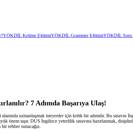
r?
YÖKDİL Kelime Eğitimi
YÖKDİL Grammer Eğitimi
YÖKDİL Soru Ç
zırlanılır? 7 Adımda Başarıya Ulaş!
lanında uzmanlaşmak isteyenler için kritik bir adımdır. Bu sınavın İngi
büyük önem taşır. DUS İngilizce yeterlilik sınavına hazırlanmak, disiplinli
a bir rehber sunacağız.