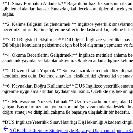
**1. Sınav Formatını Anlamak:** Başarılı bir hazırlık sürecinin ilk adı
gibi temel alanları kapsar. Sınavda çıkabilecek soru tiplerini inceleye
sağlar.
**2. Kelime Bilgisini Güçlendirmek:** İngilizce yeterlilik sınavların
becerinizi artırır. Kelime öğrenme sürecinde flashcard’lar, kelime liste
**3. Dil Bilgisini Pekiştirmek:** Dil bilgisi, İngilizce yeterlilik sınav
Dil bilgisi konularını pekiştirmek için bol bol alıştırma yapmanız ve f
**4. Okuma Becerilerini Geliştirmek:** İngilizce metinleri anlama becer
akademik yayınlar ve kitaplar okuyun. Okurken anlamadığınız kelimeler
**5. Düzenli Pratik Yapmak:** Sınava hazırlık sürecinde düzenli prati
kendinizi test edin. Deneme sınavları, eksiklerinizi görmenizi ve sınav 
**6. Kaynakları Doğru Kullanmak:** DUS İngilizce yeterlilik sınavına 
öğrenme uygulamalarından faydalanabilirsiniz. Özellikle diş hekimliği 
**7. Motivasyonu Yüksek Tutmak:** Uzun ve zorlu bir süreç olan DUS 
çalışın. Başarılarınızı kutlayın ve zorlandığınız zamanlarda destek 
doğru strateji ve disiplinli çalışma ile başarıya ulaşılabilir bir hedeftir.
#
DUS İngilizceYeterlilik SınavHazırlığı DişHekimliği Akademikİngili
YÖKDİL 2.0: Sınav Stratejileriyle Başarıya Ulaşmanın İpuçları
Ke