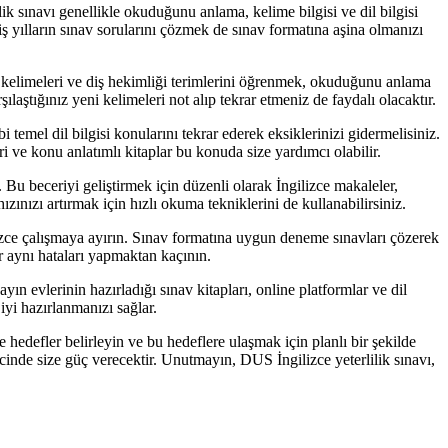
lik sınavı genellikle okuduğunu anlama, kelime bilgisi ve dil bilgisi
miş yılların sınav sorularını çözmek de sınav formatına aşina olmanızı
k kelimeleri ve diş hekimliği terimlerini öğrenmek, okuduğunu anlama
laştığınız yeni kelimeleri not alıp tekrar etmeniz de faydalı olacaktır.
i temel dil bilgisi konularını tekrar ederek eksiklerinizi gidermelisiniz.
ri ve konu anlatımlı kitaplar bu konuda size yardımcı olabilir.
 Bu beceriyi geliştirmek için düzenli olarak İngilizce makaleler,
nızı artırmak için hızlı okuma tekniklerini de kullanabilirsiniz.
lizce çalışmaya ayırın. Sınav formatına uygun deneme sınavları çözerek
ar aynı hataları yapmaktan kaçının.
 evlerinin hazırladığı sınav kitapları, online platformlar ve dil
iyi hazırlanmanızı sağlar.
defler belirleyin ve bu hedeflere ulaşmak için planlı bir şekilde
inde size güç verecektir. Unutmayın, DUS İngilizce yeterlilik sınavı,