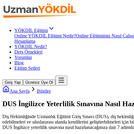
YÖKDİL Eğitimi
Online YÖKDİL Eğitimi Nedir?
Online Eğitimimiz Nasıl Çalışı
Hesaplama
YÖKDİL Nedir?
Ders Örnekleri
Yorumlar
Blog
Eğitim Setleri
Giriş Yap
Ücretsiz Üye Ol
Ana Sayfa
Bilgiler
DUS İngilizce Yeterlilik Sınavına Nasıl Ha
Diş Hekimliğinde Uzmanlık Eğitimi Giriş Sınavı (DUS), diş hekimliği a
edebilmeleri ve uluslararası alanda kendilerini geliştirebilmeleri için 
DUS İngilizce yeterlilik sınavına nasıl hazırlanacağınıza dair 7 adımd