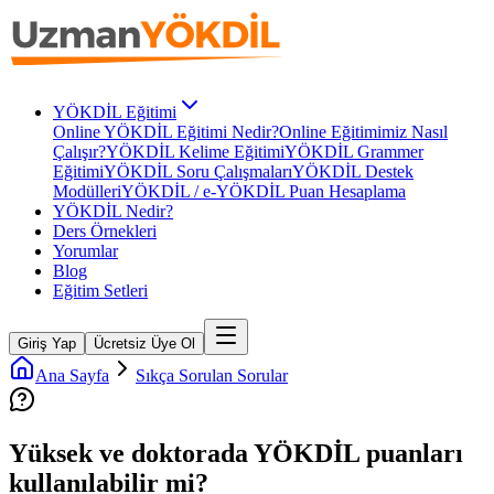
YÖKDİL Eğitimi
Online YÖKDİL Eğitimi Nedir?
Online Eğitimimiz Nasıl
Çalışır?
YÖKDİL Kelime Eğitimi
YÖKDİL Grammer
Eğitimi
YÖKDİL Soru Çalışmaları
YÖKDİL Destek
Modülleri
YÖKDİL / e-YÖKDİL Puan Hesaplama
YÖKDİL Nedir?
Ders Örnekleri
Yorumlar
Blog
Eğitim Setleri
Giriş Yap
Ücretsiz Üye Ol
Ana Sayfa
Sıkça Sorulan Sorular
Yüksek ve doktorada YÖKDİL puanları
kullanılabilir mi?