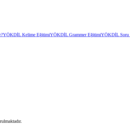
r?
YÖKDİL Kelime Eğitimi
YÖKDİL Grammer Eğitimi
YÖKDİL Soru Ç
rulmaktadır.