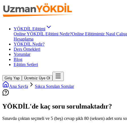
YÖKDİL Eğitimi
Online YÖKDİL Eğitimi Nedir?
Online Eğitimimiz Nasıl Çalışı
Hesaplama
YÖKDİL Nedir?
Ders Örnekleri
Yorumlar
Blog
Eğitim Setleri
Giriş Yap
Ücretsiz Üye Ol
Ana Sayfa
Sıkça Sorulan Sorular
YÖKDİL'de kaç soru sorulmaktadır?
Sınavda çoktan seçmeli ve 5 (beş) cevap şıklı 80 (seksen) adet soru so