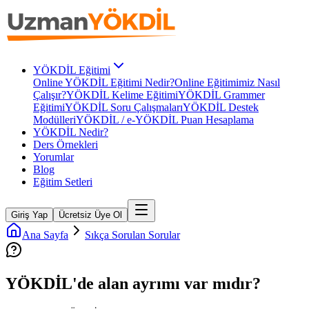
YÖKDİL Eğitimi
Online YÖKDİL Eğitimi Nedir?
Online Eğitimimiz Nasıl
Çalışır?
YÖKDİL Kelime Eğitimi
YÖKDİL Grammer
Eğitimi
YÖKDİL Soru Çalışmaları
YÖKDİL Destek
Modülleri
YÖKDİL / e-YÖKDİL Puan Hesaplama
YÖKDİL Nedir?
Ders Örnekleri
Yorumlar
Blog
Eğitim Setleri
Giriş Yap
Ücretsiz Üye Ol
Ana Sayfa
Sıkça Sorulan Sorular
YÖKDİL'de alan ayrımı var mıdır?