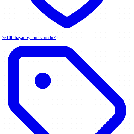
%100 başarı garantisi nedir?