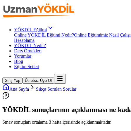
YÖKDİL Eğitimi
Online YÖKDİL Eğitimi Nedir?
Online Eğitimimiz Nasıl Çalışı
Hesaplama
YÖKDİL Nedir?
Ders Örnekleri
Yorumlar
Blog
Eğitim Setleri
Giriş Yap
Ücretsiz Üye Ol
Ana Sayfa
Sıkça Sorulan Sorular
YÖKDİL sonuçlarının açıklanması ne kada
Sınav sonuçları ortalama 3 hafta içerisinde açıklanmaktadır.