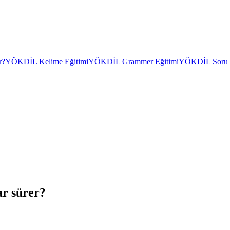
r?
YÖKDİL Kelime Eğitimi
YÖKDİL Grammer Eğitimi
YÖKDİL Soru Ç
r sürer?