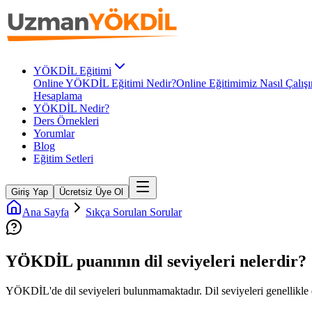
YÖKDİL Eğitimi
Online YÖKDİL Eğitimi Nedir?
Online Eğitimimiz Nasıl Çalışı
Hesaplama
YÖKDİL Nedir?
Ders Örnekleri
Yorumlar
Blog
Eğitim Setleri
Giriş Yap
Ücretsiz Üye Ol
Ana Sayfa
Sıkça Sorulan Sorular
YÖKDİL puanının dil seviyeleri nelerdir?
YÖKDİL'de dil seviyeleri bulunmamaktadır. Dil seviyeleri genellikle d