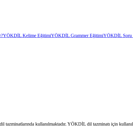
r?
YÖKDİL Kelime Eğitimi
YÖKDİL Grammer Eğitimi
YÖKDİL Soru Ç
il tazminatlarında kullanılmaktadır. YÖKDİL dil tazminatı için kullanıl