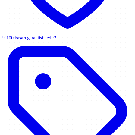
%100 başarı garantisi nedir?