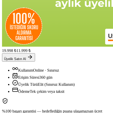
19.998
₺
11.999
₺
Üyelik Satın Al
Kullanım
Online · Sınırsız
Erişim Süresi
360
gün
Üyelik Türü
Elit (Sınırsız Kullanım)
Ödeme
Tek çekim veya taksit
%100 başarı garantisi — hedeflediğin puana ulaşamazsan ücret