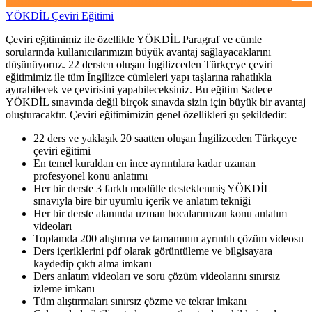
YÖKDİL Çeviri Eğitimi
Çeviri eğitimimiz ile özellikle YÖKDİL Paragraf ve cümle
sorularında kullanıcılarımızın büyük avantaj sağlayacaklarını
düşünüyoruz. 22 dersten oluşan İngilizceden Türkçeye çeviri
eğitimimiz ile tüm İngilizce cümleleri yapı taşlarına rahatlıkla
ayırabilecek ve çevirisini yapabileceksiniz. Bu eğitim Sadece
YÖKDİL sınavında değil birçok sınavda sizin için büyük bir avantaj
oluşturacaktır. Çeviri eğitimimizin genel özellikleri şu şekildedir:
22 ders ve yaklaşık 20 saatten oluşan İngilizceden Türkçeye
çeviri eğitimi
En temel kuraldan en ince ayrıntılara kadar uzanan
profesyonel konu anlatımı
Her bir derste 3 farklı modülle desteklenmiş YÖKDİL
sınavıyla bire bir uyumlu içerik ve anlatım tekniği
Her bir derste alanında uzman hocalarımızın konu anlatım
videoları
Toplamda 200 alıştırma ve tamamının ayrıntılı çözüm videosu
Ders içeriklerini pdf olarak görüntüleme ve bilgisayara
kaydedip çıktı alma imkanı
Ders anlatım videoları ve soru çözüm videolarını sınırsız
izleme imkanı
Tüm alıştırmaları sınırsız çözme ve tekrar imkanı