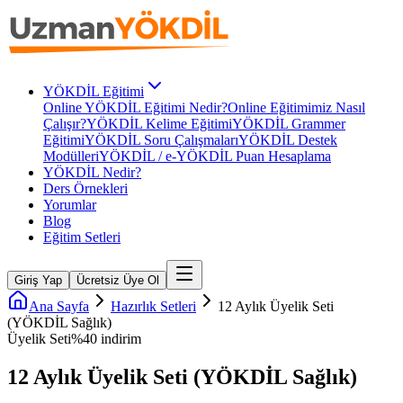
YÖKDİL Eğitimi
Online YÖKDİL Eğitimi Nedir?
Online Eğitimimiz Nasıl
Çalışır?
YÖKDİL Kelime Eğitimi
YÖKDİL Grammer
Eğitimi
YÖKDİL Soru Çalışmaları
YÖKDİL Destek
Modülleri
YÖKDİL / e-YÖKDİL Puan Hesaplama
YÖKDİL Nedir?
Ders Örnekleri
Yorumlar
Blog
Eğitim Setleri
Giriş Yap
Ücretsiz Üye Ol
Ana Sayfa
Hazırlık Setleri
12 Aylık Üyelik Seti
(YÖKDİL Sağlık)
Üyelik Seti
%
40
indirim
12 Aylık Üyelik Seti (YÖKDİL Sağlık)