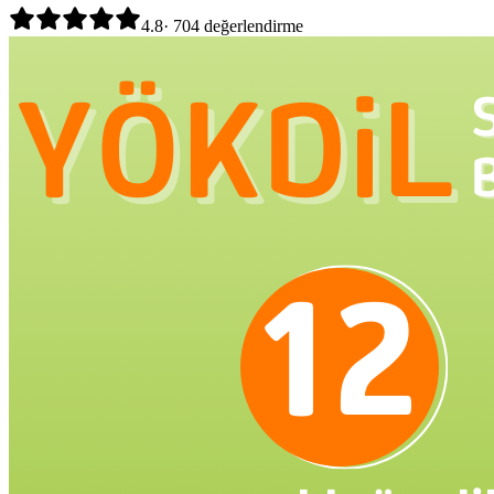
4.8
·
704
değerlendirme