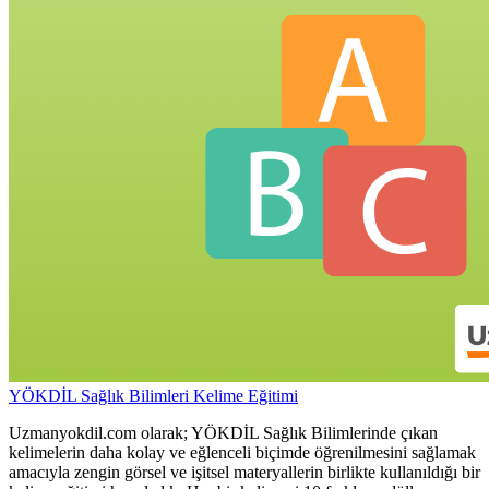
YÖKDİL Sağlık Bilimleri Kelime Eğitimi
Uzmanyokdil.com olarak; YÖKDİL Sağlık Bilimlerinde çıkan
kelimelerin daha kolay ve eğlenceli biçimde öğrenilmesini sağlamak
amacıyla zengin görsel ve işitsel materyallerin birlikte kullanıldığı bir