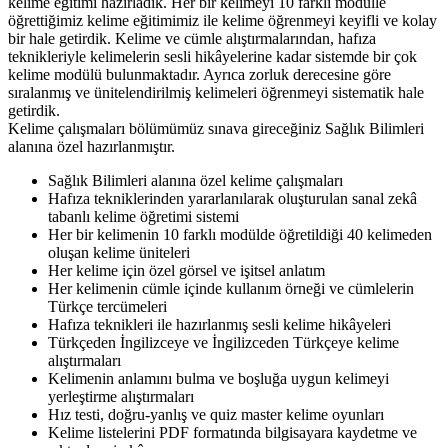
kelime eğitimi hazırladık. Her bir kelimeyi 10 farklı modülle
öğrettiğimiz kelime eğitimimiz ile kelime öğrenmeyi keyifli ve kolay
bir hale getirdik. Kelime ve cümle alıştırmalarından, hafıza
teknikleriyle kelimelerin sesli hikâyelerine kadar sistemde bir çok
kelime modülü bulunmaktadır. Ayrıca zorluk derecesine göre
sıralanmış ve ünitelendirilmiş kelimeleri öğrenmeyi sistematik hale
getirdik.
Kelime çalışmaları bölümümüz sınava gireceğiniz Sağlık Bilimleri
alanına özel hazırlanmıştır.
Sağlık Bilimleri alanına özel kelime çalışmaları
Hafıza tekniklerinden yararlanılarak oluşturulan sanal zekâ
tabanlı kelime öğretimi sistemi
Her bir kelimenin 10 farklı modülde öğretildiği 40 kelimeden
oluşan kelime üniteleri
Her kelime için özel görsel ve işitsel anlatım
Her kelimenin cümle içinde kullanım örneği ve cümlelerin
Türkçe tercümeleri
Hafıza teknikleri ile hazırlanmış sesli kelime hikâyeleri
Türkçeden İngilizceye ve İngilizceden Türkçeye kelime
alıştırmaları
Kelimenin anlamını bulma ve boşluğa uygun kelimeyi
yerleştirme alıştırmaları
Hız testi, doğru-yanlış ve quiz master kelime oyunları
Kelime listelerini PDF formatında bilgisayara kaydetme ve