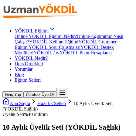
YÖKDİL Eğitimi
Online YÖKDİL Eğitimi Nedir?
Online Eğitimimiz Nasıl
Çalışır?
YÖKDİL Kelime Eğitimi
YÖKDİL Grammer
Eğitimi
YÖKDİL Soru Çalışmaları
YÖKDİL Destek
Modülleri
YÖKDİL / e-YÖKDİL Puan Hesaplama
YÖKDİL Nedir?
Ders Örnekleri
Yorumlar
Blog
Eğitim Setleri
Giriş Yap
Ücretsiz Üye Ol
Ana Sayfa
Hazırlık Setleri
10 Aylık Üyelik Seti
(YÖKDİL Sağlık)
Üyelik Seti
%
40
indirim
10 Aylık Üyelik Seti (YÖKDİL Sağlık)