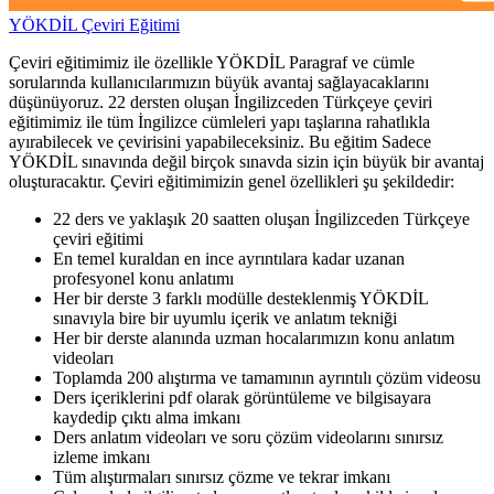
YÖKDİL Çeviri Eğitimi
Çeviri eğitimimiz ile özellikle YÖKDİL Paragraf ve cümle
sorularında kullanıcılarımızın büyük avantaj sağlayacaklarını
düşünüyoruz. 22 dersten oluşan İngilizceden Türkçeye çeviri
eğitimimiz ile tüm İngilizce cümleleri yapı taşlarına rahatlıkla
ayırabilecek ve çevirisini yapabileceksiniz. Bu eğitim Sadece
YÖKDİL sınavında değil birçok sınavda sizin için büyük bir avantaj
oluşturacaktır. Çeviri eğitimimizin genel özellikleri şu şekildedir:
22 ders ve yaklaşık 20 saatten oluşan İngilizceden Türkçeye
çeviri eğitimi
En temel kuraldan en ince ayrıntılara kadar uzanan
profesyonel konu anlatımı
Her bir derste 3 farklı modülle desteklenmiş YÖKDİL
sınavıyla bire bir uyumlu içerik ve anlatım tekniği
Her bir derste alanında uzman hocalarımızın konu anlatım
videoları
Toplamda 200 alıştırma ve tamamının ayrıntılı çözüm videosu
Ders içeriklerini pdf olarak görüntüleme ve bilgisayara
kaydedip çıktı alma imkanı
Ders anlatım videoları ve soru çözüm videolarını sınırsız
izleme imkanı
Tüm alıştırmaları sınırsız çözme ve tekrar imkanı