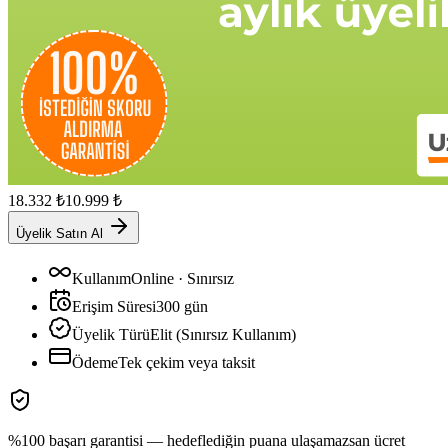
18.332
₺
10.999
₺
Üyelik Satın Al
Kullanım
Online · Sınırsız
Erişim Süresi
300
gün
Üyelik Türü
Elit (Sınırsız Kullanım)
Ödeme
Tek çekim veya taksit
%100 başarı garantisi — hedeflediğin puana ulaşamazsan ücret