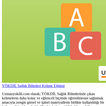
YÖKDİL Sağlık Bilimleri Kelime Eğitimi
Uzmanyokdil.com olarak; YÖKDİL Sağlık Bilimlerinde çıkan
kelimelerin daha kolay ve eğlenceli biçimde öğrenilmesini sağlamak
amacıyla zengin görsel ve işitsel materyallerin birlikte kullanıldığı bir