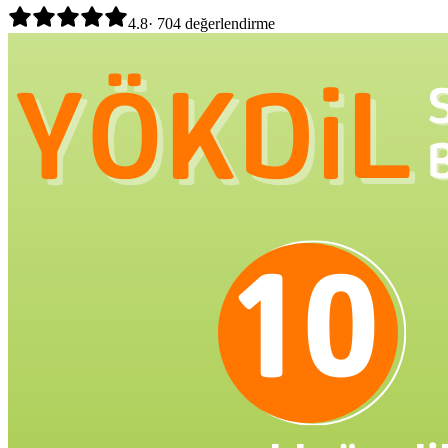
4.8
·
704
değerlendirme