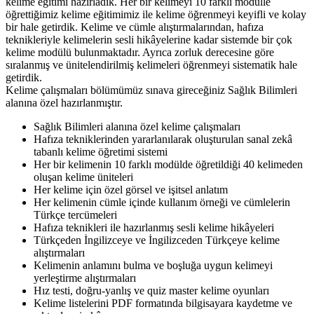
kelime eğitimi hazırladık. Her bir kelimeyi 10 farklı modülle
öğrettiğimiz kelime eğitimimiz ile kelime öğrenmeyi keyifli ve kolay
bir hale getirdik. Kelime ve cümle alıştırmalarından, hafıza
teknikleriyle kelimelerin sesli hikâyelerine kadar sistemde bir çok
kelime modülü bulunmaktadır. Ayrıca zorluk derecesine göre
sıralanmış ve ünitelendirilmiş kelimeleri öğrenmeyi sistematik hale
getirdik.
Kelime çalışmaları bölümümüz sınava gireceğiniz Sağlık Bilimleri
alanına özel hazırlanmıştır.
Sağlık Bilimleri alanına özel kelime çalışmaları
Hafıza tekniklerinden yararlanılarak oluşturulan sanal zekâ
tabanlı kelime öğretimi sistemi
Her bir kelimenin 10 farklı modülde öğretildiği 40 kelimeden
oluşan kelime üniteleri
Her kelime için özel görsel ve işitsel anlatım
Her kelimenin cümle içinde kullanım örneği ve cümlelerin
Türkçe tercümeleri
Hafıza teknikleri ile hazırlanmış sesli kelime hikâyeleri
Türkçeden İngilizceye ve İngilizceden Türkçeye kelime
alıştırmaları
Kelimenin anlamını bulma ve boşluğa uygun kelimeyi
yerleştirme alıştırmaları
Hız testi, doğru-yanlış ve quiz master kelime oyunları
Kelime listelerini PDF formatında bilgisayara kaydetme ve