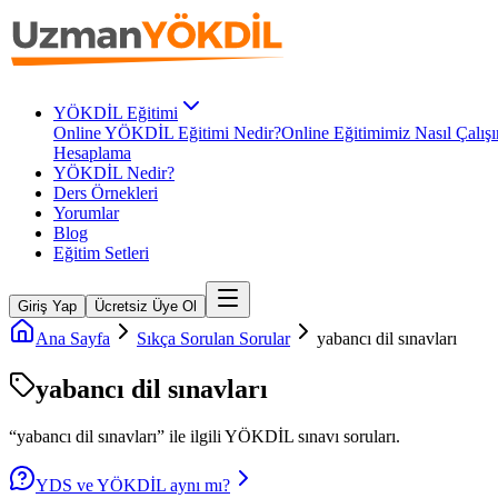
YÖKDİL Eğitimi
Online YÖKDİL Eğitimi Nedir?
Online Eğitimimiz Nasıl Çalışı
Hesaplama
YÖKDİL Nedir?
Ders Örnekleri
Yorumlar
Blog
Eğitim Setleri
Giriş Yap
Ücretsiz Üye Ol
Ana Sayfa
Sıkça Sorulan Sorular
yabancı dil sınavları
yabancı dil sınavları
“
yabancı dil sınavları
” ile ilgili
YÖKDİL
sınavı soruları.
YDS ve YÖKDİL aynı mı?