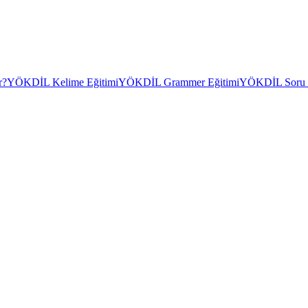
r?
YÖKDİL Kelime Eğitimi
YÖKDİL Grammer Eğitimi
YÖKDİL Soru Ç