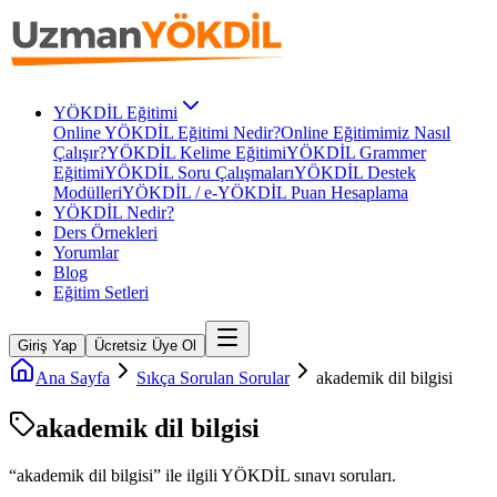
YÖKDİL Eğitimi
Online YÖKDİL Eğitimi Nedir?
Online Eğitimimiz Nasıl
Çalışır?
YÖKDİL Kelime Eğitimi
YÖKDİL Grammer
Eğitimi
YÖKDİL Soru Çalışmaları
YÖKDİL Destek
Modülleri
YÖKDİL / e-YÖKDİL Puan Hesaplama
YÖKDİL Nedir?
Ders Örnekleri
Yorumlar
Blog
Eğitim Setleri
Giriş Yap
Ücretsiz Üye Ol
Ana Sayfa
Sıkça Sorulan Sorular
akademik dil bilgisi
akademik dil bilgisi
“
akademik dil bilgisi
” ile ilgili
YÖKDİL
sınavı soruları.