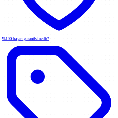
%100 başarı garantisi nedir?