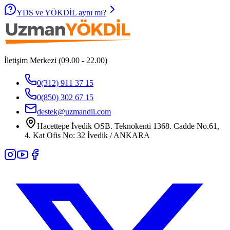
YDS ve YÖKDİL aynı mı?
İletişim Merkezi (09.00 - 22.00)
0(312) 911 37 15
0(850) 302 67 15
destek@uzmandil.com
Hacettepe İvedik OSB. Teknokenti 1368. Cadde No.61,
4. Kat Ofis No: 32 İvedik / ANKARA