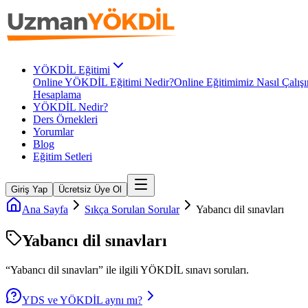
YÖKDİL Eğitimi
Online YÖKDİL Eğitimi Nedir?
Online Eğitimimiz Nasıl Çalışı
Hesaplama
YÖKDİL Nedir?
Ders Örnekleri
Yorumlar
Blog
Eğitim Setleri
Giriş Yap
Ücretsiz Üye Ol
Ana Sayfa
Sıkça Sorulan Sorular
Yabancı dil sınavları
Yabancı dil sınavları
“
Yabancı dil sınavları
” ile ilgili
YÖKDİL
sınavı soruları.
YDS ve YÖKDİL aynı mı?