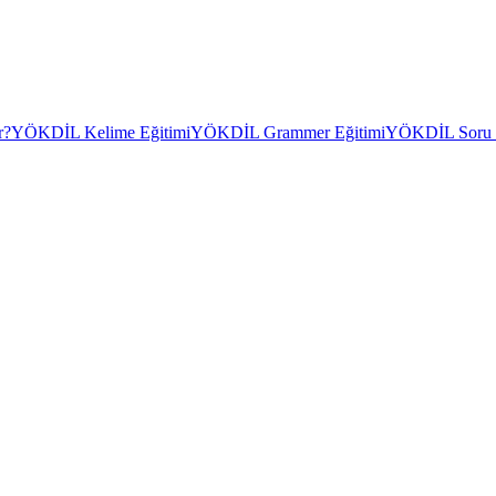
r?
YÖKDİL Kelime Eğitimi
YÖKDİL Grammer Eğitimi
YÖKDİL Soru Ç