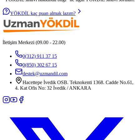
YÖKDİL kaç puan almak lazım?
İletişim Merkezi (09.00 - 22.00)
0(312) 911 37 15
0(850) 302 67 15
destek@uzmandil.com
Hacettepe İvedik OSB. Teknokenti 1368. Cadde No.61,
4. Kat Ofis No: 32 İvedik / ANKARA