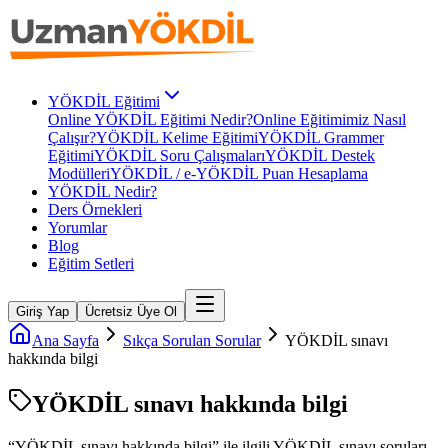
YÖKDİL Eğitimi
Online YÖKDİL Eğitimi Nedir?
Online Eğitimimiz Nasıl
Çalışır?
YÖKDİL Kelime Eğitimi
YÖKDİL Grammer
Eğitimi
YÖKDİL Soru Çalışmaları
YÖKDİL Destek
Modülleri
YÖKDİL / e-YÖKDİL Puan Hesaplama
YÖKDİL Nedir?
Ders Örnekleri
Yorumlar
Blog
Eğitim Setleri
Giriş Yap
Ücretsiz Üye Ol
Ana Sayfa
Sıkça Sorulan Sorular
YÖKDİL sınavı
hakkında bilgi
YÖKDİL sınavı hakkında bilgi
“
YÖKDİL sınavı hakkında bilgi
” ile ilgili
YÖKDİL
sınavı soruları.