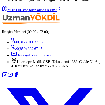
YÖKDİL kaç puan almak lazım?
İletişim Merkezi (09.00 - 22.00)
0(312) 911 37 15
0(850) 302 67 15
destek@uzmandil.com
Hacettepe İvedik OSB. Teknokenti 1368. Cadde No.61,
4. Kat Ofis No: 32 İvedik / ANKARA