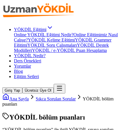
YÖKDİL Eğitimi
Online YÖKDİL Eğitimi Nedir?
Online Eğitimimiz Nasıl
Çalışır?
YÖKDİL Kelime Eğitimi
YÖKDİL Grammer
Eğitimi
YÖKDİL Soru Çalışmaları
YÖKDİL Destek
Modülleri
YÖKDİL / e-YÖKDİL Puan Hesaplama
YÖKDİL Nedir?
Ders Örnekleri
Yorumlar
Blog
Eğitim Setleri
Giriş Yap
Ücretsiz Üye Ol
Ana Sayfa
Sıkça Sorulan Sorular
YÖKDİL bölüm
puanları
YÖKDİL bölüm puanları
“
YÖKDİL bölüm puanları
” ile ilgili
YÖKDİL
sınavı soruları.