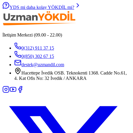
YDS mi daha kolay YÖKDİL mi?
İletişim Merkezi (09.00 - 22.00)
0(312) 911 37 15
0(850) 302 67 15
destek@uzmandil.com
Hacettepe İvedik OSB. Teknokenti 1368. Cadde No.61,
4. Kat Ofis No: 32 İvedik / ANKARA