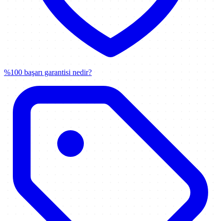
%100 başarı garantisi nedir?