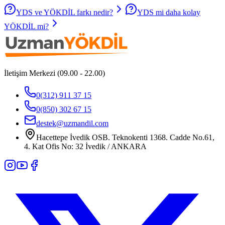
YDS ve YÖKDİL farkı nedir?
YDS mi daha kolay
YÖKDİL mi?
İletişim Merkezi (09.00 - 22.00)
0(312) 911 37 15
0(850) 302 67 15
destek@uzmandil.com
Hacettepe İvedik OSB. Teknokenti 1368. Cadde No.61,
4. Kat Ofis No: 32 İvedik / ANKARA