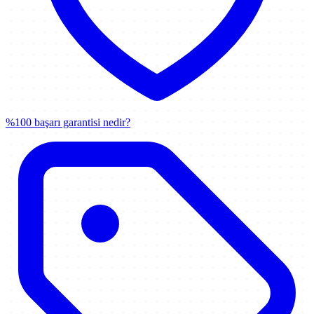
%100 başarı garantisi nedir?