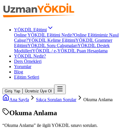
YÖKDİL Eğitimi
Online YÖKDİL Eğitimi Nedir?
Online Eğitimimiz Nasıl
Çalışır?
YÖKDİL Kelime Eğitimi
YÖKDİL Grammer
Eğitimi
YÖKDİL Soru Çalışmaları
YÖKDİL Destek
Modülleri
YÖKDİL / e-YÖKDİL Puan Hesaplama
YÖKDİL Nedir?
Ders Örnekleri
Yorumlar
Blog
Eğitim Setleri
Giriş Yap
Ücretsiz Üye Ol
Ana Sayfa
Sıkça Sorulan Sorular
Okuma Anlama
Okuma Anlama
“
Okuma Anlama
” ile ilgili
YÖKDİL
sınavı soruları.