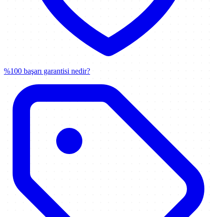
%100 başarı garantisi nedir?