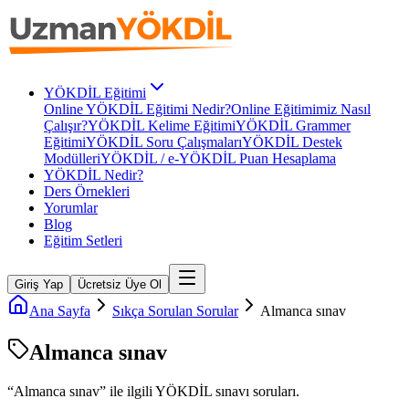
YÖKDİL Eğitimi
Online YÖKDİL Eğitimi Nedir?
Online Eğitimimiz Nasıl
Çalışır?
YÖKDİL Kelime Eğitimi
YÖKDİL Grammer
Eğitimi
YÖKDİL Soru Çalışmaları
YÖKDİL Destek
Modülleri
YÖKDİL / e-YÖKDİL Puan Hesaplama
YÖKDİL Nedir?
Ders Örnekleri
Yorumlar
Blog
Eğitim Setleri
Giriş Yap
Ücretsiz Üye Ol
Ana Sayfa
Sıkça Sorulan Sorular
Almanca sınav
Almanca sınav
“
Almanca sınav
” ile ilgili
YÖKDİL
sınavı soruları.