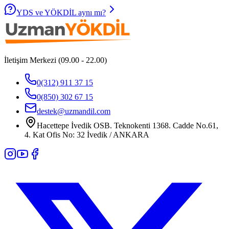
YDS ve YÖKDİL aynı mı?
İletişim Merkezi (09.00 - 22.00)
0(312) 911 37 15
0(850) 302 67 15
destek@uzmandil.com
Hacettepe İvedik OSB. Teknokenti 1368. Cadde No.61,
4. Kat Ofis No: 32 İvedik / ANKARA