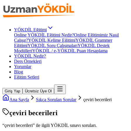
YÖKDİL Eğitimi
Online YÖKDİL Eğitimi Nedir?
Online Eğitimimiz Nasıl
Çalışır?
YÖKDİL Kelime Eğitimi
YÖKDİL Grammer
Eğitimi
YÖKDİL Soru Çalışmaları
YÖKDİL Destek
Modülleri
YÖKDİL / e-YÖKDİL Puan Hesaplama
YÖKDİL Nedir?
Ders Örnekleri
Yorumlar
Blog
Eğitim Setleri
Giriş Yap
Ücretsiz Üye Ol
Ana Sayfa
Sıkça Sorulan Sorular
çeviri becerileri
çeviri becerileri
“
çeviri becerileri
” ile ilgili
YÖKDİL
sınavı soruları.