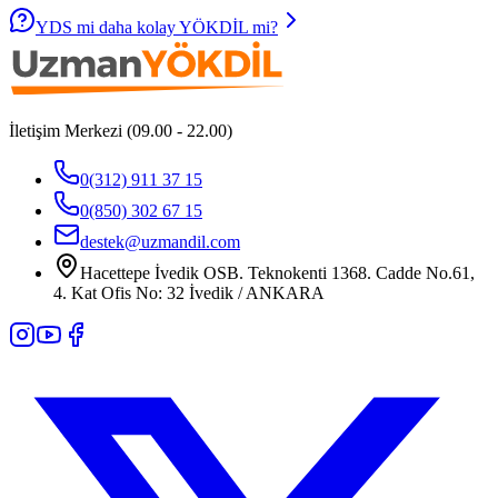
YDS mi daha kolay YÖKDİL mi?
İletişim Merkezi (09.00 - 22.00)
0(312) 911 37 15
0(850) 302 67 15
destek@uzmandil.com
Hacettepe İvedik OSB. Teknokenti 1368. Cadde No.61,
4. Kat Ofis No: 32 İvedik / ANKARA