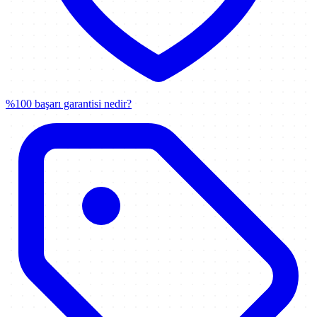
%100 başarı garantisi nedir?