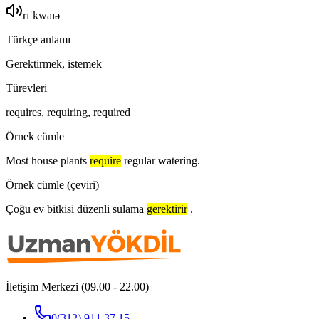
rɪˈkwaɪə
Türkçe anlamı
Gerektirmek, istemek
Türevleri
requires, requiring, required
Örnek cümle
Most house plants
require
regular watering.
Örnek cümle (çeviri)
Çoğu ev bitkisi düzenli sulama
gerektirir
.
İletişim Merkezi (09.00 - 22.00)
0(312) 911 37 15