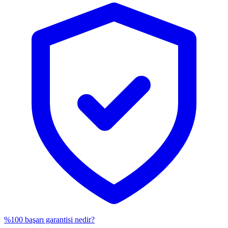
%100 başarı garantisi nedir?