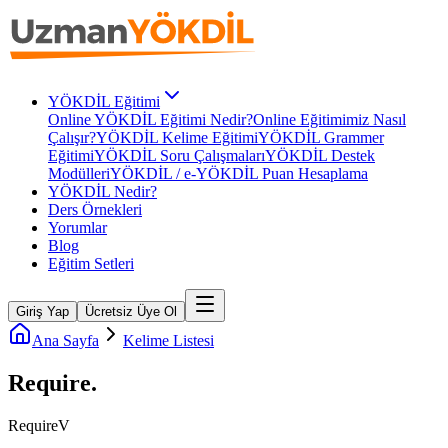
YÖKDİL Eğitimi
Online YÖKDİL Eğitimi Nedir?
Online Eğitimimiz Nasıl
Çalışır?
YÖKDİL Kelime Eğitimi
YÖKDİL Grammer
Eğitimi
YÖKDİL Soru Çalışmaları
YÖKDİL Destek
Modülleri
YÖKDİL / e-YÖKDİL Puan Hesaplama
YÖKDİL Nedir?
Ders Örnekleri
Yorumlar
Blog
Eğitim Setleri
Giriş Yap
Ücretsiz Üye Ol
Ana Sayfa
Kelime Listesi
Require
.
Require
V