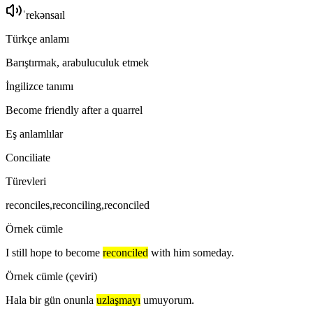
ˈrekənsaɪl
Türkçe anlamı
Barıştırmak, arabuluculuk etmek
İngilizce tanımı
Become friendly after a quarrel
Eş anlamlılar
Conciliate
Türevleri
reconciles,reconciling,reconciled
Örnek cümle
I still hope to become
reconciled
with him someday.
Örnek cümle (çeviri)
Hala bir gün onunla
uzlaşmayı
umuyorum.