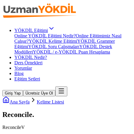
YÖKDİL Eğitimi
Online YÖKDİL Eğitimi Nedir?
Online Eğitimimiz Nasıl
Çalışır?
YÖKDİL Kelime Eğitimi
YÖKDİL Grammer
Eğitimi
YÖKDİL Soru Çalışmaları
YÖKDİL Destek
Modülleri
YÖKDİL / e-YÖKDİL Puan Hesaplama
YÖKDİL Nedir?
Ders Örnekleri
Yorumlar
Blog
Eğitim Setleri
Giriş Yap
Ücretsiz Üye Ol
Ana Sayfa
Kelime Listesi
Reconcile
.
Reconcile
V