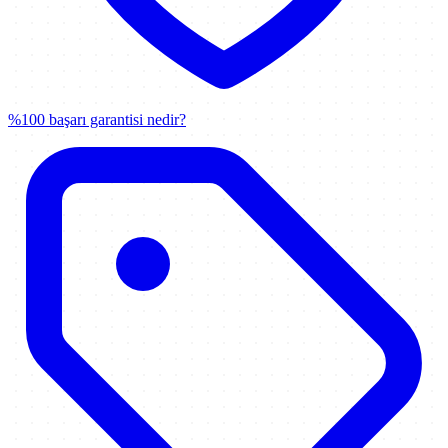
%100 başarı garantisi nedir?