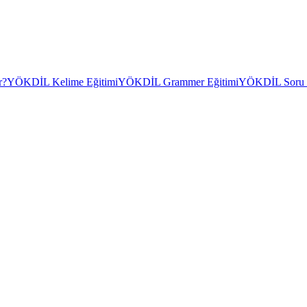
r?
YÖKDİL Kelime Eğitimi
YÖKDİL Grammer Eğitimi
YÖKDİL Soru Ç