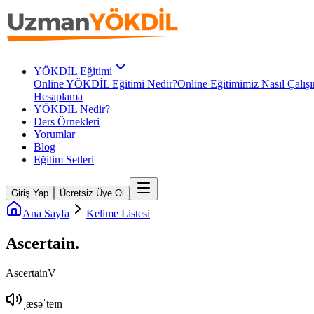
YÖKDİL Eğitimi
Online YÖKDİL Eğitimi Nedir?
Online Eğitimimiz Nasıl Çalışı
Hesaplama
YÖKDİL Nedir?
Ders Örnekleri
Yorumlar
Blog
Eğitim Setleri
Giriş Yap
Ücretsiz Üye Ol
Ana Sayfa
Kelime Listesi
Ascertain
.
Ascertain
V
ˌæsəˈteɪn