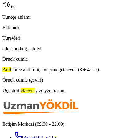
æd
Türkçe anlamı
Eklemek
Türevleri
adds, adding, added
Örnek cümle
Add
three and four, and you get seven (3 + 4 = 7).
Örnek cümle (çeviri)
Üçe dört
ekleyin
, ve yedi olsun.
İletişim Merkezi (09.00 - 22.00)
0(312) 911 37 15