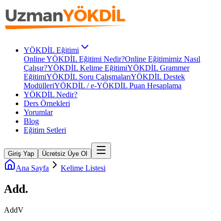
YÖKDİL Eğitimi
Online YÖKDİL Eğitimi Nedir?
Online Eğitimimiz Nasıl
Çalışır?
YÖKDİL Kelime Eğitimi
YÖKDİL Grammer
Eğitimi
YÖKDİL Soru Çalışmaları
YÖKDİL Destek
Modülleri
YÖKDİL / e-YÖKDİL Puan Hesaplama
YÖKDİL Nedir?
Ders Örnekleri
Yorumlar
Blog
Eğitim Setleri
Giriş Yap
Ücretsiz Üye Ol
Ana Sayfa
Kelime Listesi
Add
.
Add
V