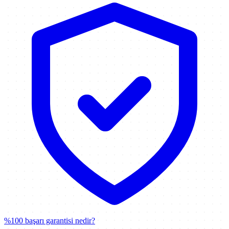
%100 başarı garantisi nedir?