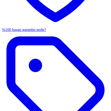
%100 başarı garantisi nedir?