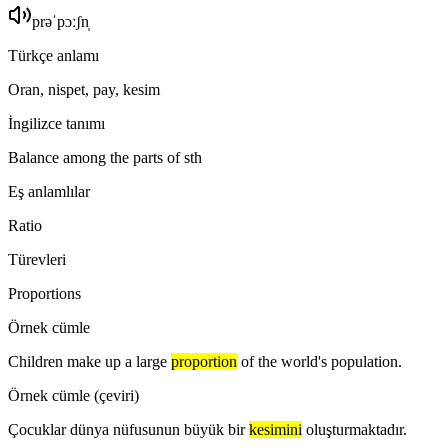
prəˈpɔːʃn̩
Türkçe anlamı
Oran, nispet, pay, kesim
İngilizce tanımı
Balance among the parts of sth
Eş anlamlılar
Ratio
Türevleri
Proportions
Örnek cümle
Children make up a large
proportion
of the world's population.
Örnek cümle (çeviri)
Çocuklar dünya nüfusunun büyük bir
kesimini
oluşturmaktadır.