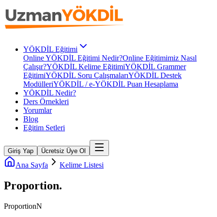
YÖKDİL Eğitimi
Online YÖKDİL Eğitimi Nedir?
Online Eğitimimiz Nasıl
Çalışır?
YÖKDİL Kelime Eğitimi
YÖKDİL Grammer
Eğitimi
YÖKDİL Soru Çalışmaları
YÖKDİL Destek
Modülleri
YÖKDİL / e-YÖKDİL Puan Hesaplama
YÖKDİL Nedir?
Ders Örnekleri
Yorumlar
Blog
Eğitim Setleri
Giriş Yap
Ücretsiz Üye Ol
Ana Sayfa
Kelime Listesi
Proportion
.
Proportion
N