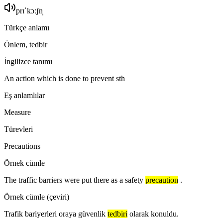
prɪˈkɔːʃn̩
Türkçe anlamı
Önlem, tedbir
İngilizce tanımı
An action which is done to prevent sth
Eş anlamlılar
Measure
Türevleri
Precautions
Örnek cümle
The traffic barriers were put there as a safety
precaution
.
Örnek cümle (çeviri)
Trafik bariyerleri oraya güvenlik
tedbiri
olarak konuldu.