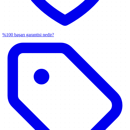
%100 başarı garantisi nedir?