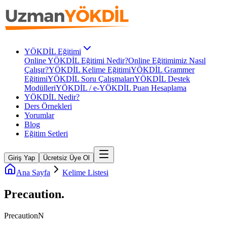
YÖKDİL Eğitimi
Online YÖKDİL Eğitimi Nedir?
Online Eğitimimiz Nasıl
Çalışır?
YÖKDİL Kelime Eğitimi
YÖKDİL Grammer
Eğitimi
YÖKDİL Soru Çalışmaları
YÖKDİL Destek
Modülleri
YÖKDİL / e-YÖKDİL Puan Hesaplama
YÖKDİL Nedir?
Ders Örnekleri
Yorumlar
Blog
Eğitim Setleri
Giriş Yap
Ücretsiz Üye Ol
Ana Sayfa
Kelime Listesi
Precaution
.
Precaution
N