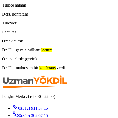
Türkçe anlamı
Ders, konferans
Türevleri
Lectures
Örnek cümle
Dr. Hill gave a brilliant
lecture
.
Örnek cümle (çeviri)
Dr. Hill muhteşem bir
konferans
verdi.
İletişim Merkezi (09.00 - 22.00)
0(312) 911 37 15
0(850) 302 67 15