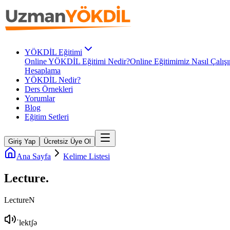
YÖKDİL Eğitimi
Online YÖKDİL Eğitimi Nedir?
Online Eğitimimiz Nasıl Çalışı
Hesaplama
YÖKDİL Nedir?
Ders Örnekleri
Yorumlar
Blog
Eğitim Setleri
Giriş Yap
Ücretsiz Üye Ol
Ana Sayfa
Kelime Listesi
Lecture
.
Lecture
N
ˈlektʃə