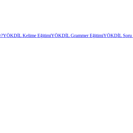
r?
YÖKDİL Kelime Eğitimi
YÖKDİL Grammer Eğitimi
YÖKDİL Soru Ç