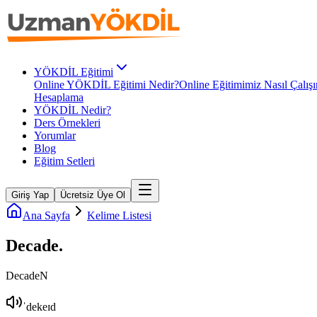
YÖKDİL Eğitimi
Online YÖKDİL Eğitimi Nedir?
Online Eğitimimiz Nasıl Çalışı
Hesaplama
YÖKDİL Nedir?
Ders Örnekleri
Yorumlar
Blog
Eğitim Setleri
Giriş Yap
Ücretsiz Üye Ol
Ana Sayfa
Kelime Listesi
Decade
.
Decade
N
ˈdekeɪd