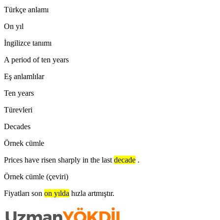
Türkçe anlamı
On yıl
İngilizce tanımı
A period of ten years
Eş anlamlılar
Ten years
Türevleri
Decades
Örnek cümle
Prices have risen sharply in the last
decade
.
Örnek cümle (çeviri)
Fiyatları son
on yılda
hızla artmıştır.