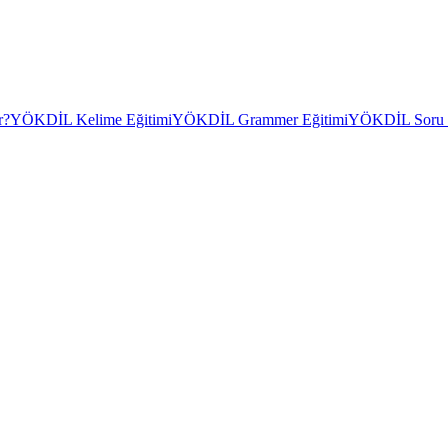
r?
YÖKDİL Kelime Eğitimi
YÖKDİL Grammer Eğitimi
YÖKDİL Soru Ç