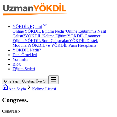
YÖKDİL Eğitimi
Online YÖKDİL Eğitimi Nedir?
Online Eğitimimiz Nasıl
Çalışır?
YÖKDİL Kelime Eğitimi
YÖKDİL Grammer
Eğitimi
YÖKDİL Soru Çalışmaları
YÖKDİL Destek
Modülleri
YÖKDİL / e-YÖKDİL Puan Hesaplama
YÖKDİL Nedir?
Ders Örnekleri
Yorumlar
Blog
Eğitim Setleri
Giriş Yap
Ücretsiz Üye Ol
Ana Sayfa
Kelime Listesi
Congress
.
Congress
N