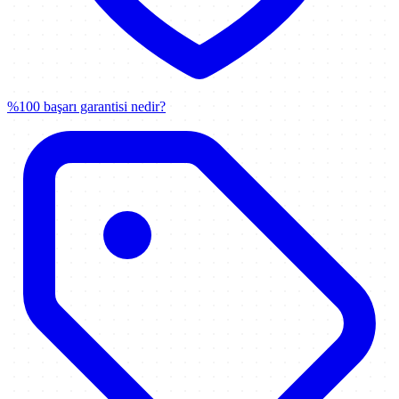
%100 başarı garantisi nedir?