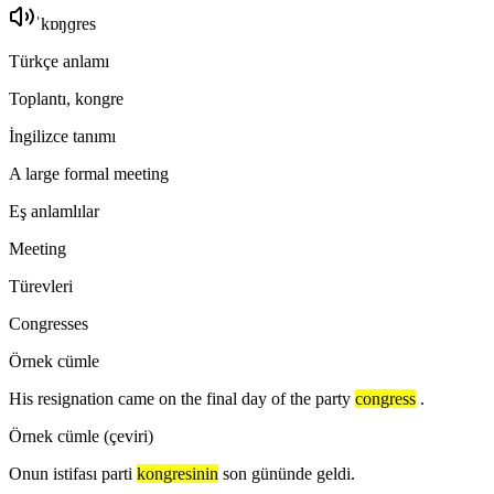
ˈkɒŋɡres
Türkçe anlamı
Toplantı, kongre
İngilizce tanımı
A large formal meeting
Eş anlamlılar
Meeting
Türevleri
Congresses
Örnek cümle
His resignation came on the final day of the party
congress
.
Örnek cümle (çeviri)
Onun istifası parti
kongresinin
son gününde geldi.