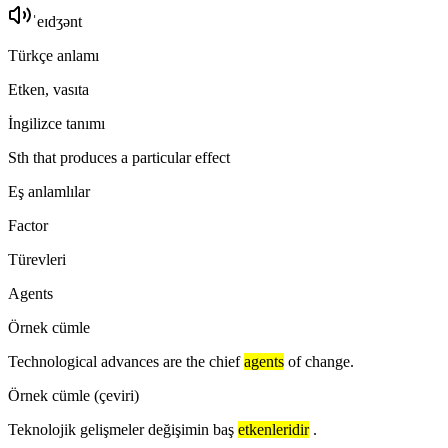
ˈeɪdʒənt
Türkçe anlamı
Etken, vasıta
İngilizce tanımı
Sth that produces a particular effect
Eş anlamlılar
Factor
Türevleri
Agents
Örnek cümle
Technological advances are the chief
agents
of change.
Örnek cümle (çeviri)
Teknolojik gelişmeler değişimin baş
etkenleridir
.