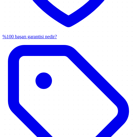
%100 başarı garantisi nedir?