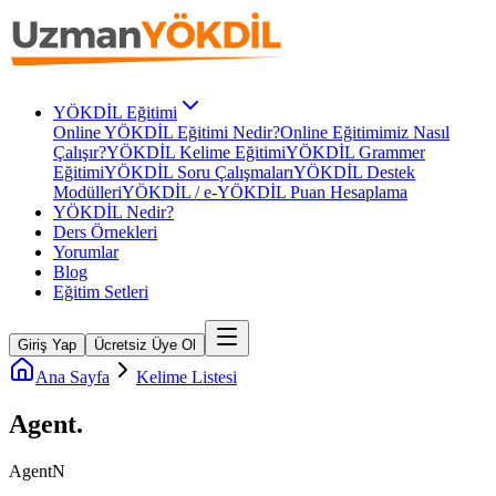
YÖKDİL Eğitimi
Online YÖKDİL Eğitimi Nedir?
Online Eğitimimiz Nasıl
Çalışır?
YÖKDİL Kelime Eğitimi
YÖKDİL Grammer
Eğitimi
YÖKDİL Soru Çalışmaları
YÖKDİL Destek
Modülleri
YÖKDİL / e-YÖKDİL Puan Hesaplama
YÖKDİL Nedir?
Ders Örnekleri
Yorumlar
Blog
Eğitim Setleri
Giriş Yap
Ücretsiz Üye Ol
Ana Sayfa
Kelime Listesi
Agent
.
Agent
N