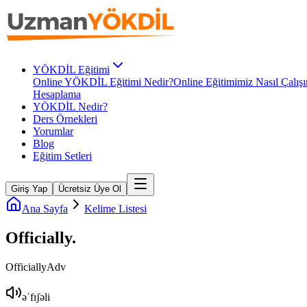
YÖKDİL Eğitimi
Online YÖKDİL Eğitimi Nedir?
Online Eğitimimiz Nasıl Çalışı
Hesaplama
YÖKDİL Nedir?
Ders Örnekleri
Yorumlar
Blog
Eğitim Setleri
Giriş Yap
Ücretsiz Üye Ol
Ana Sayfa
Kelime Listesi
Officially
.
Officially
Adv
əˈfɪʃəli