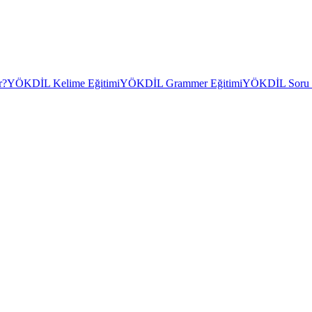
r?
YÖKDİL Kelime Eğitimi
YÖKDİL Grammer Eğitimi
YÖKDİL Soru Ç