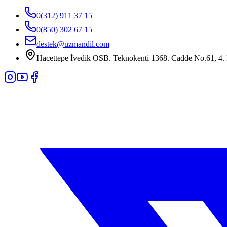
0(312) 911 37 15
0(850) 302 67 15
destek@uzmandil.com
Hacettepe İvedik OSB. Teknokenti 1368. Cadde No.61, 4