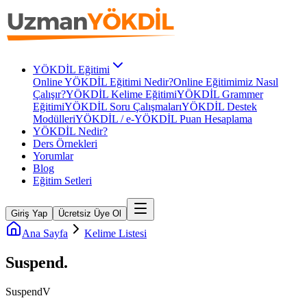
YÖKDİL Eğitimi
Online YÖKDİL Eğitimi Nedir?
Online Eğitimimiz Nasıl
Çalışır?
YÖKDİL Kelime Eğitimi
YÖKDİL Grammer
Eğitimi
YÖKDİL Soru Çalışmaları
YÖKDİL Destek
Modülleri
YÖKDİL / e-YÖKDİL Puan Hesaplama
YÖKDİL Nedir?
Ders Örnekleri
Yorumlar
Blog
Eğitim Setleri
Giriş Yap
Ücretsiz Üye Ol
Ana Sayfa
Kelime Listesi
Suspend
.
Suspend
V