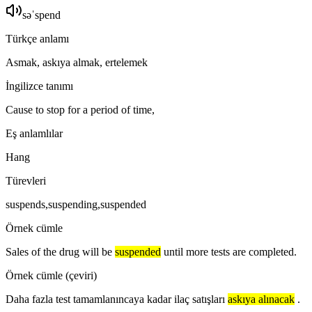
səˈspend
Türkçe anlamı
Asmak, askıya almak, ertelemek
İngilizce tanımı
Cause to stop for a period of time,
Eş anlamlılar
Hang
Türevleri
suspends,suspending,suspended
Örnek cümle
Sales of the drug will be
suspended
until more tests are completed.
Örnek cümle (çeviri)
Daha fazla test tamamlanıncaya kadar ilaç satışları
askıya alınacak
.