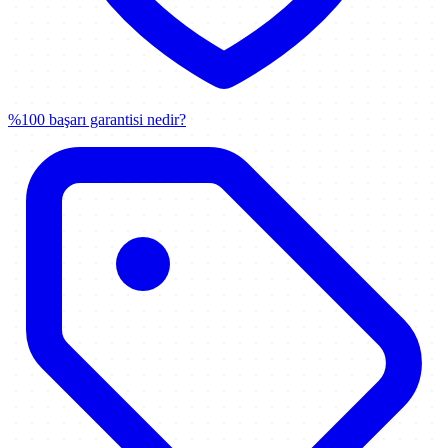
%100 başarı garantisi nedir?