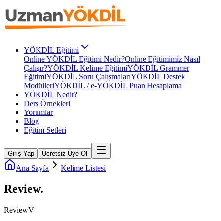
YÖKDİL Eğitimi
Online YÖKDİL Eğitimi Nedir?
Online Eğitimimiz Nasıl
Çalışır?
YÖKDİL Kelime Eğitimi
YÖKDİL Grammer
Eğitimi
YÖKDİL Soru Çalışmaları
YÖKDİL Destek
Modülleri
YÖKDİL / e-YÖKDİL Puan Hesaplama
YÖKDİL Nedir?
Ders Örnekleri
Yorumlar
Blog
Eğitim Setleri
Giriş Yap
Ücretsiz Üye Ol
Ana Sayfa
Kelime Listesi
Review
.
Review
V