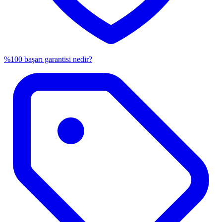
%100 başarı garantisi nedir?