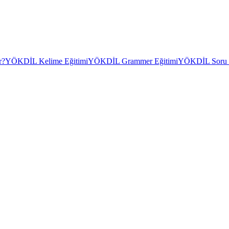
r?
YÖKDİL Kelime Eğitimi
YÖKDİL Grammer Eğitimi
YÖKDİL Soru Ç