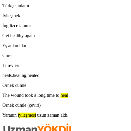
Türkçe anlamı
İyileşmek
İngilizce tanımı
Get healthy again
Eş anlamlılar
Cure
Türevleri
heals,healing,healed
Örnek cümle
The wound took a long time to
heal
.
Örnek cümle (çeviri)
Yaranın
iyileşmesi
uzun zaman aldı.