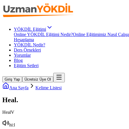
YÖKDİL Eğitimi
Online YÖKDİL Eğitimi Nedir?
Online Eğitimimiz Nasıl Çalışı
Hesaplama
YÖKDİL Nedir?
Ders Örnekleri
Yorumlar
Blog
Eğitim Setleri
Giriş Yap
Ücretsiz Üye Ol
Ana Sayfa
Kelime Listesi
Heal
.
Heal
V
hiːl