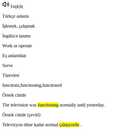
ˈfʌŋkʃn̩
Türkçe anlamı
İşlemek, çalışmak
İngilizce tanımı
Work or operate
Eş anlamlılar
Serve
Türevleri
functions,functioning,functioned
Örnek cümle
The television was
functioning
normally until yesterday.
Örnek cümle (çeviri)
Televizyon düne kadar normal
çalışıyordu
.