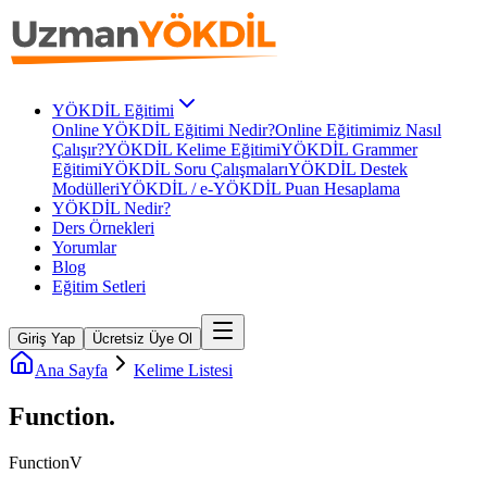
YÖKDİL Eğitimi
Online YÖKDİL Eğitimi Nedir?
Online Eğitimimiz Nasıl
Çalışır?
YÖKDİL Kelime Eğitimi
YÖKDİL Grammer
Eğitimi
YÖKDİL Soru Çalışmaları
YÖKDİL Destek
Modülleri
YÖKDİL / e-YÖKDİL Puan Hesaplama
YÖKDİL Nedir?
Ders Örnekleri
Yorumlar
Blog
Eğitim Setleri
Giriş Yap
Ücretsiz Üye Ol
Ana Sayfa
Kelime Listesi
Function
.
Function
V