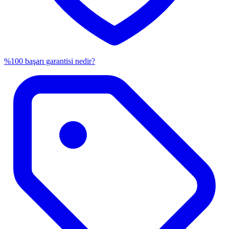
%100 başarı garantisi nedir?