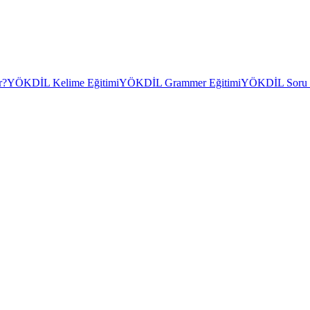
r?
YÖKDİL Kelime Eğitimi
YÖKDİL Grammer Eğitimi
YÖKDİL Soru Ç