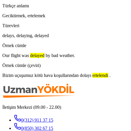
Türkçe anlamı
Geciktirmek, ertelemek
Türevleri
delays, delaying, delayed
Örnek cümle
Our flight was
delayed
by bad weather.
Örnek cümle (çeviri)
Bizim uçuşumuz kötü hava koşullarından dolayı
ertelendi
.
İletişim Merkezi (09.00 - 22.00)
0(312) 911 37 15
0(850) 302 67 15