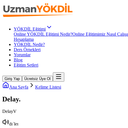
YÖKDİL Eğitimi
Online YÖKDİL Eğitimi Nedir?
Online Eğitimimiz Nasıl Çalışı
Hesaplama
YÖKDİL Nedir?
Ders Örnekleri
Yorumlar
Blog
Eğitim Setleri
Giriş Yap
Ücretsiz Üye Ol
Ana Sayfa
Kelime Listesi
Delay
.
Delay
V
dɪˈleɪ