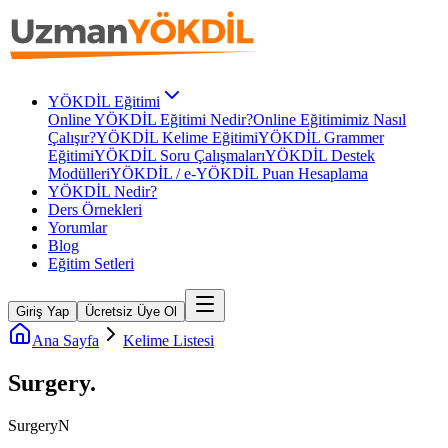
YÖKDİL Eğitimi
Online YÖKDİL Eğitimi Nedir?
Online Eğitimimiz Nasıl
Çalışır?
YÖKDİL Kelime Eğitimi
YÖKDİL Grammer
Eğitimi
YÖKDİL Soru Çalışmaları
YÖKDİL Destek
Modülleri
YÖKDİL / e-YÖKDİL Puan Hesaplama
YÖKDİL Nedir?
Ders Örnekleri
Yorumlar
Blog
Eğitim Setleri
Giriş Yap
Ücretsiz Üye Ol
Ana Sayfa
Kelime Listesi
Surgery
.
Surgery
N