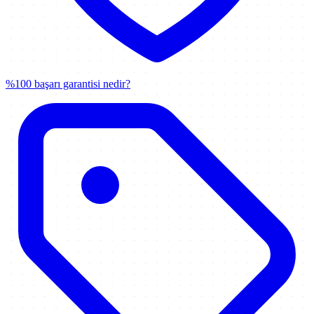
%100 başarı garantisi nedir?