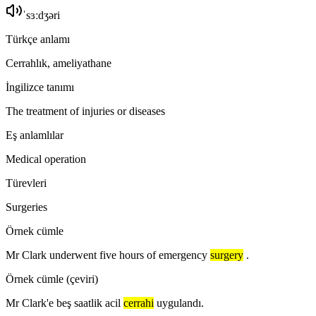
ˈsɜːdʒəri
Türkçe anlamı
Cerrahlık, ameliyathane
İngilizce tanımı
The treatment of injuries or diseases
Eş anlamlılar
Medical operation
Türevleri
Surgeries
Örnek cümle
Mr Clark underwent five hours of emergency
surgery
.
Örnek cümle (çeviri)
Mr Clark'e beş saatlik acil
cerrahi
uygulandı.