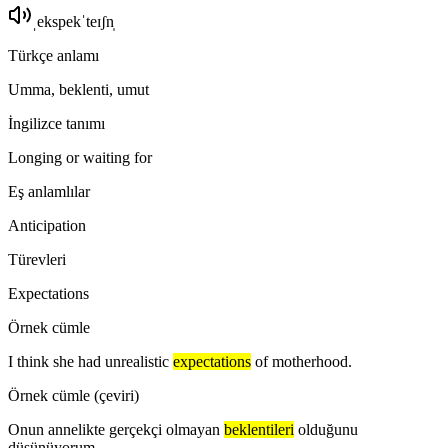
ˌekspekˈteɪʃn̩
Türkçe anlamı
Umma, beklenti, umut
İngilizce tanımı
Longing or waiting for
Eş anlamlılar
Anticipation
Türevleri
Expectations
Örnek cümle
I think she had unrealistic
expectations
of motherhood.
Örnek cümle (çeviri)
Onun annelikte gerçekçi olmayan
beklentileri
olduğunu
düşünüyorum.