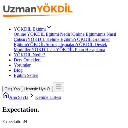
YÖKDİL Eğitimi
Online YÖKDİL Eğitimi Nedir?
Online Eğitimimiz Nasıl
Çalışır?
YÖKDİL Kelime Eğitimi
YÖKDİL Grammer
Eğitimi
YÖKDİL Soru Çalışmaları
YÖKDİL Destek
Modülleri
YÖKDİL / e-YÖKDİL Puan Hesaplama
YÖKDİL Nedir?
Ders Örnekleri
Yorumlar
Blog
Eğitim Setleri
Giriş Yap
Ücretsiz Üye Ol
Ana Sayfa
Kelime Listesi
Expectation
.
Expectation
N