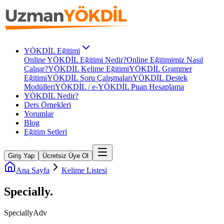
YÖKDİL Eğitimi
Online YÖKDİL Eğitimi Nedir?
Online Eğitimimiz Nasıl
Çalışır?
YÖKDİL Kelime Eğitimi
YÖKDİL Grammer
Eğitimi
YÖKDİL Soru Çalışmaları
YÖKDİL Destek
Modülleri
YÖKDİL / e-YÖKDİL Puan Hesaplama
YÖKDİL Nedir?
Ders Örnekleri
Yorumlar
Blog
Eğitim Setleri
Giriş Yap
Ücretsiz Üye Ol
Ana Sayfa
Kelime Listesi
Specially
.
Specially
Adv