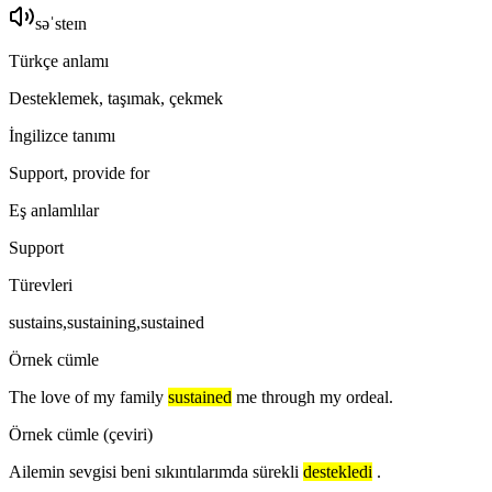
səˈsteɪn
Türkçe anlamı
Desteklemek, taşımak, çekmek
İngilizce tanımı
Support, provide for
Eş anlamlılar
Support
Türevleri
sustains,sustaining,sustained
Örnek cümle
The love of my family
sustained
me through my ordeal.
Örnek cümle (çeviri)
Ailemin sevgisi beni sıkıntılarımda sürekli
destekledi
.