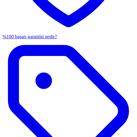
%100 başarı garantisi nedir?