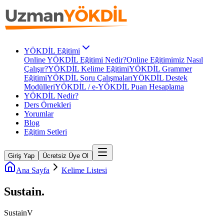
YÖKDİL Eğitimi
Online YÖKDİL Eğitimi Nedir?
Online Eğitimimiz Nasıl
Çalışır?
YÖKDİL Kelime Eğitimi
YÖKDİL Grammer
Eğitimi
YÖKDİL Soru Çalışmaları
YÖKDİL Destek
Modülleri
YÖKDİL / e-YÖKDİL Puan Hesaplama
YÖKDİL Nedir?
Ders Örnekleri
Yorumlar
Blog
Eğitim Setleri
Giriş Yap
Ücretsiz Üye Ol
Ana Sayfa
Kelime Listesi
Sustain
.
Sustain
V