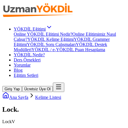
YÖKDİL Eğitimi
Online YÖKDİL Eğitimi Nedir?
Online Eğitimimiz Nasıl
Çalışır?
YÖKDİL Kelime Eğitimi
YÖKDİL Grammer
Eğitimi
YÖKDİL Soru Çalışmaları
YÖKDİL Destek
Modülleri
YÖKDİL / e-YÖKDİL Puan Hesaplama
YÖKDİL Nedir?
Ders Örnekleri
Yorumlar
Blog
Eğitim Setleri
Giriş Yap
Ücretsiz Üye Ol
Ana Sayfa
Kelime Listesi
Lock
.
Lock
V