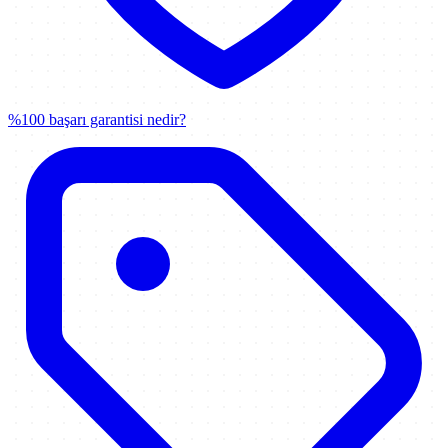
%100 başarı garantisi nedir?