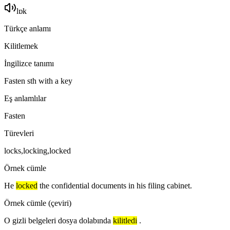
lɒk
Türkçe anlamı
Kilitlemek
İngilizce tanımı
Fasten sth with a key
Eş anlamlılar
Fasten
Türevleri
locks,locking,locked
Örnek cümle
He
locked
the confidential documents in his filing cabinet.
Örnek cümle (çeviri)
O gizli belgeleri dosya dolabında
kilitledi
.