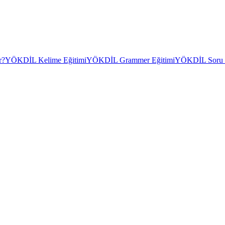
r?
YÖKDİL Kelime Eğitimi
YÖKDİL Grammer Eğitimi
YÖKDİL Soru Ç