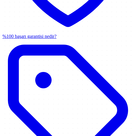
%100 başarı garantisi nedir?