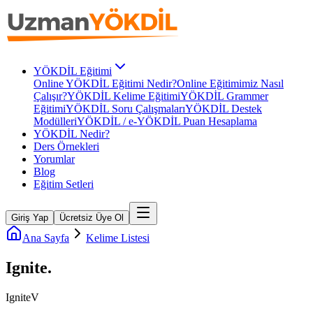
YÖKDİL Eğitimi
Online YÖKDİL Eğitimi Nedir?
Online Eğitimimiz Nasıl
Çalışır?
YÖKDİL Kelime Eğitimi
YÖKDİL Grammer
Eğitimi
YÖKDİL Soru Çalışmaları
YÖKDİL Destek
Modülleri
YÖKDİL / e-YÖKDİL Puan Hesaplama
YÖKDİL Nedir?
Ders Örnekleri
Yorumlar
Blog
Eğitim Setleri
Giriş Yap
Ücretsiz Üye Ol
Ana Sayfa
Kelime Listesi
Ignite
.
Ignite
V