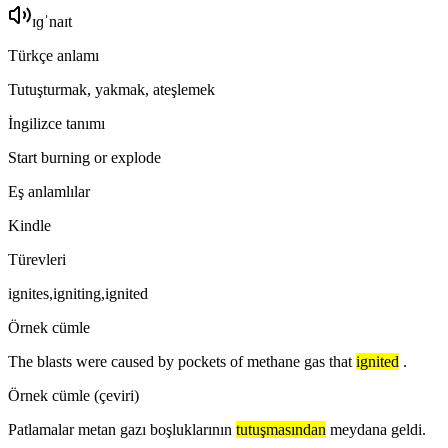
ɪɡˈnaɪt
Türkçe anlamı
Tutuşturmak, yakmak, ateşlemek
İngilizce tanımı
Start burning or explode
Eş anlamlılar
Kindle
Türevleri
ignites,igniting,ignited
Örnek cümle
The blasts were caused by pockets of methane gas that
ignited
.
Örnek cümle (çeviri)
Patlamalar metan gazı boşluklarının
tutuşmasından
meydana geldi.