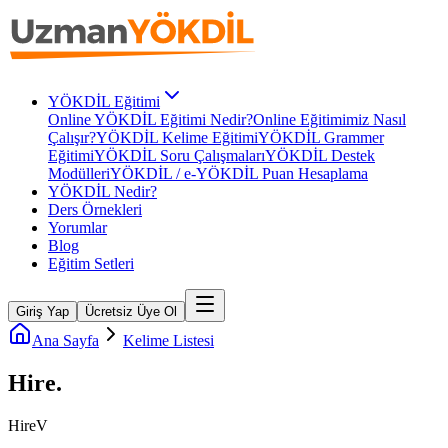
YÖKDİL Eğitimi
Online YÖKDİL Eğitimi Nedir?
Online Eğitimimiz Nasıl
Çalışır?
YÖKDİL Kelime Eğitimi
YÖKDİL Grammer
Eğitimi
YÖKDİL Soru Çalışmaları
YÖKDİL Destek
Modülleri
YÖKDİL / e-YÖKDİL Puan Hesaplama
YÖKDİL Nedir?
Ders Örnekleri
Yorumlar
Blog
Eğitim Setleri
Giriş Yap
Ücretsiz Üye Ol
Ana Sayfa
Kelime Listesi
Hire
.
Hire
V