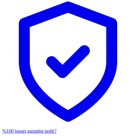
%100 başarı garantisi nedir?