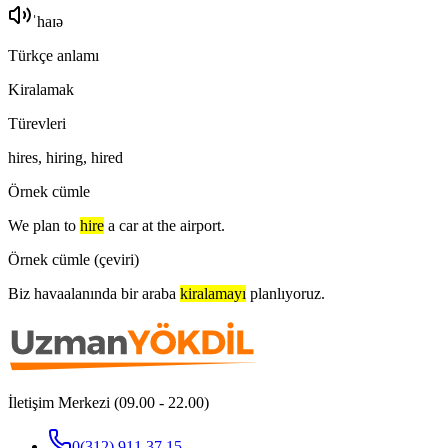
ˈhaɪə
Türkçe anlamı
Kiralamak
Türevleri
hires, hiring, hired
Örnek cümle
We plan to
hire
a car at the airport.
Örnek cümle (çeviri)
Biz havaalanında bir araba
kiralamayı
planlıyoruz.
İletişim Merkezi (09.00 - 22.00)
0(312) 911 37 15